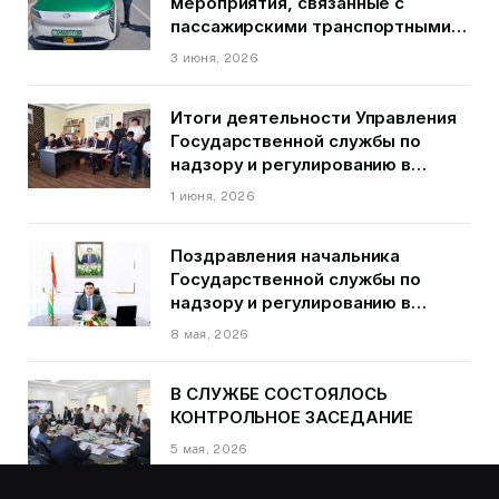
мероприятия, связанные с
пассажирскими транспортными
средствами на территории
3 июня, 2026
города Душанбе
Итоги деятельности Управления
Государственной службы по
надзору и регулированию в
области транспорта ГБАО в
1 июня, 2026
первом квартале 2026 года.
Поздравления начальника
Государственной службы по
надзору и регулированию в
области транспорта Курбонзода
8 мая, 2026
Далера Курбона по случаю Дня
Победы
В СЛУЖБЕ СОСТОЯЛОСЬ
КОНТРОЛЬНОЕ ЗАСЕДАНИЕ
5 мая, 2026