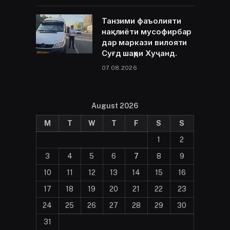
Танзими фаъолияти
нақлиёти мусофирбар
дар маркази вилояти
Суғд шаҳри Хуҷанд.
07.08.2026
August 2026
M
T
W
T
F
S
S
1
2
3
4
5
6
7
8
9
10
11
12
13
14
15
16
17
18
19
20
21
22
23
24
25
26
27
28
29
30
31