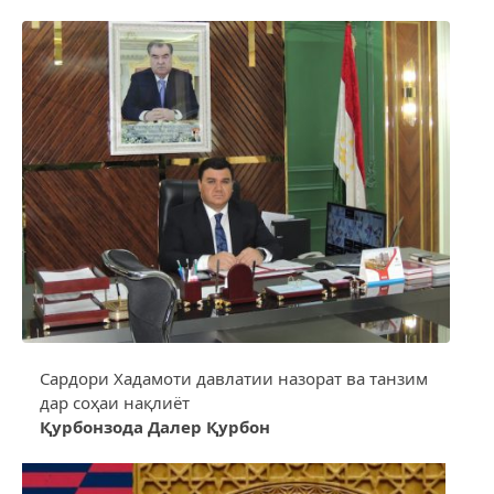
Сардори Хадамоти давлатии назорат ва танзим
дар соҳаи нақлиёт
Қурбонзода Далер Қурбон