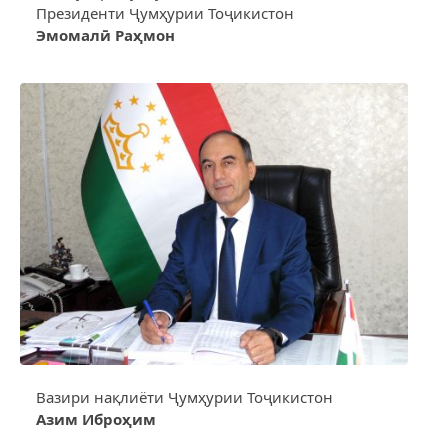
Президенти Ҷумҳурии Тоҷикистон
Эмомалӣ Раҳмон
Вазири нақлиёти Ҷумҳурии Тоҷикистон
Азим Иброҳим