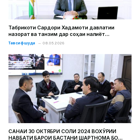
Табрикоти Сардори Хадамоти давлатии
назорат ва танзим дар соҳаи нақлиёт
Қурбонзода Далер Қурбон ба муносибати Рӯзи
Тавсифшуда
08.05.2026
Ғалаба
САНАИ 30 ОКТЯБРИ СОЛИ 2024 ВОХӮРИИ
НАВБАТИ БАРОИ БАСТАНИ ШАРТНОМА БО