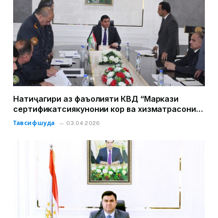
Натиҷагири аз фаъолияти КВД “Маркази
сертификатсиякунонии кор ва хизматрасонии
соҳаи нақлиёт”-и Хадамоти давлатии назорат
Тавсифшуда
03.04.2026
ва танзим дар соҳаи нақлиёт, дар семоҳаи
якуми соли 2026