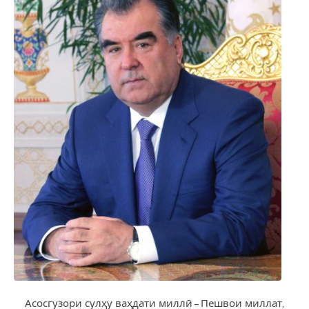
Асосгузори сулҳу ваҳдати миллӣ – Пешвои миллат,