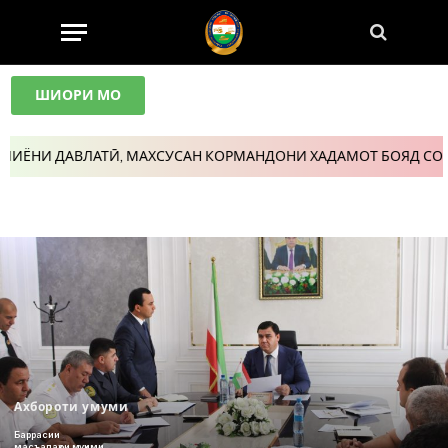
ШИОРИ МО
АХСУСАН КОРМАНДОНИ ХАДАМОТ БОЯД СОДИҚ ВА ВАФОДОР БОШ
Ахбороти умуми
Баррасии
масъалаҳои муҳими