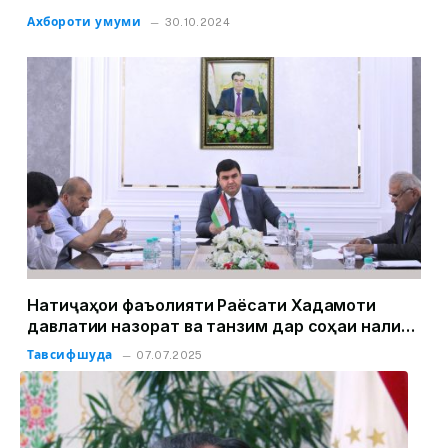
НАМОЯНДАГОНИ ҶСП “ПАРДОХТИ ҲУШМАНД”
Ахбороти умуми
30.10.2024
(SMART CITY) ДАР ХАДАМОТИ ДАВЛАТИИ
НАЗОРАТ ВА ТАНЗИМ ДАР СОҲАИ НАҚЛИЕТ
БАРГУЗОР ГАРДИД
Натиҷаҳои фаъолияти Раёсати Хадамоти
давлатии назорат ва танзим дар соҳаи нақлиёт
дар минтақаи Бохтар дар нимсолаи якуми соли
Тавсифшуда
07.07.2025
2025 баррасӣ гардида, барои 9 моҳи соли
ҷорӣ вазифаҳои мушаххас дода шуд