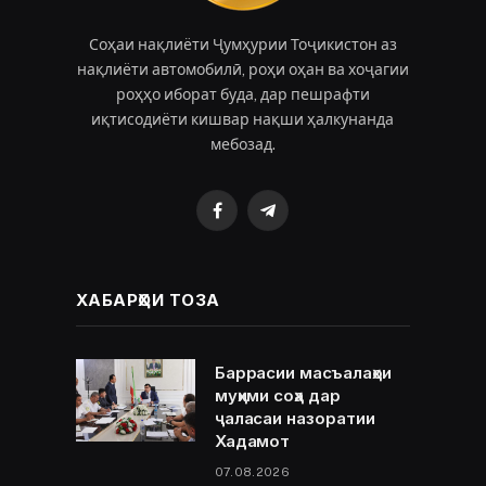
Соҳаи нақлиёти Ҷумҳурии Тоҷикистон аз
нақлиёти автомобилӣ, роҳи оҳан ва хоҷагии
роҳҳо иборат буда, дар пешрафти
иқтисодиёти кишвар нақши ҳалкунанда
мебозад.
Facebook
Telegram
ХАБАРҲОИ ТОЗА
Баррасии масъалаҳои
муҳими соҳа дар
ҷаласаи назоратии
Хадамот
07.08.2026