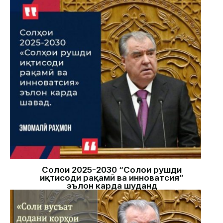
Солҳои 2025-2030 “Солҳои рушди
иқтисоди рақамӣ ва инноватсия”
эълон карда шуданд