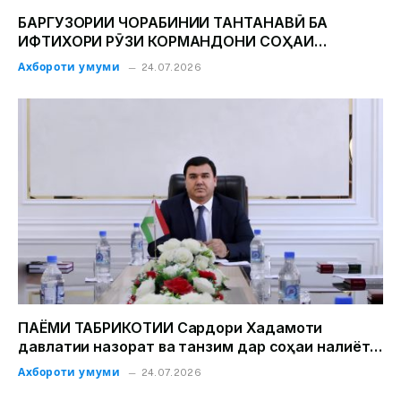
БАРГУЗОРИИ ЧОРАБИНИИ ТАНТАНАВӢ БА
ИФТИХОРИ РӮЗИ КОРМАНДОНИ СОҲАИ
НАҚЛИЁТ
Ахбороти умуми
24.07.2026
ПАЁМИ ТАБРИКОТИИ Сардори Хадамоти
давлатии назорат ва танзим дар соҳаи нақлиёт
Қурбонзода Д.Қ.ба муносибати Рӯзи
Ахбороти умуми
24.07.2026
кормандони соҳаи нақлиёт