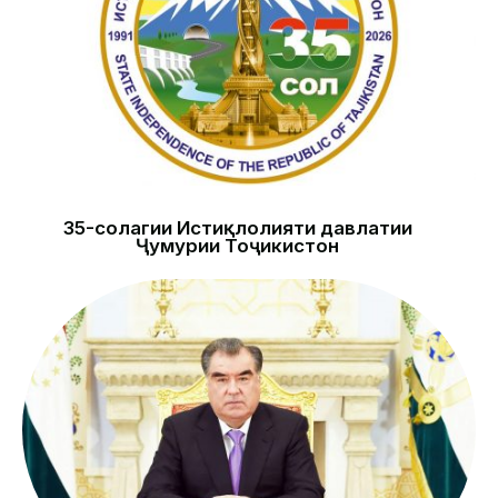
35-солагии Истиқлолияти давлатии
Ҷумҳурии Тоҷикистон