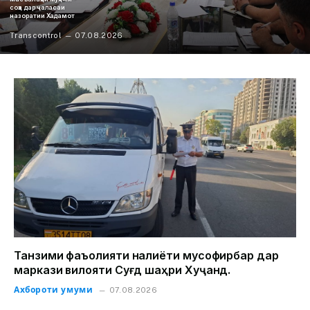
соҳа дар ҷаласаи
назоратии Хадамот
Transcontrol
07.08.2026
Танзими фаъолияти нақлиёти мусофирбар дар
маркази вилояти Суғд шаҳри Хуҷанд.
Ахбороти умуми
07.08.2026