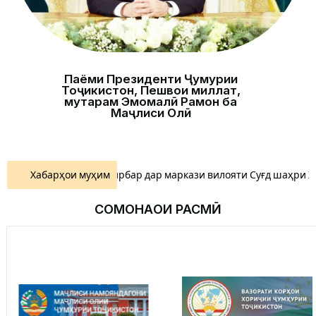
Паёми Президенти Ҷумҳурии
Тоҷикистон, Пешвои миллат,
муҳтарам Эмомалӣ Раҳмон ба
Маҷлиси Олӣ
қлиёти мусофирбар дар маркази вилояти Суғд шаҳри Хуҷанд.
Хабарҳои муҳим
СОМОНАҲОИ РАСМӢ