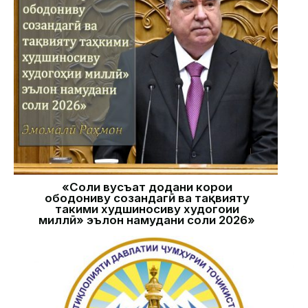
«Соли вусъат додани корҳои
ободониву созандагӣ ва тақвияту
таҳкими худшиносиву худогоҳии
миллӣ» эълон намудани соли 2026»