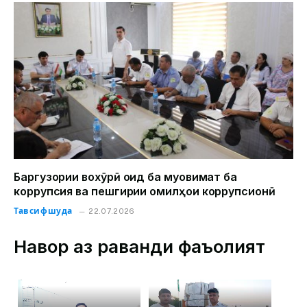
Баргузории вохӯрӣ оид ба муқовимат ба
коррупсия ва пешгирии омилҳои коррупсионӣ
Тавсифшуда
22.07.2026
Навор аз раванди фаъолият