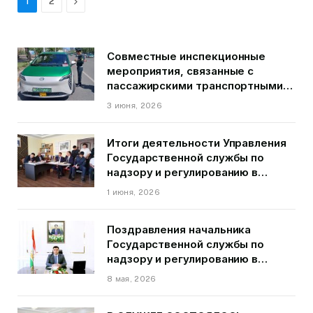
Next
1
2
Совместные инспекционные
мероприятия, связанные с
пассажирскими транспортными
средствами на территории
3 июня, 2026
города Душанбе
Итоги деятельности Управления
Государственной службы по
надзору и регулированию в
области транспорта ГБАО в
1 июня, 2026
первом квартале 2026 года.
Поздравления начальника
Государственной службы по
надзору и регулированию в
области транспорта Курбонзода
8 мая, 2026
Далера Курбона по случаю Дня
Победы