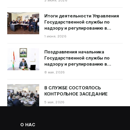
3 июня, 2026
города Душанбе
Итоги деятельности Управления
Государственной службы по
надзору и регулированию в
области транспорта ГБАО в
1 июня, 2026
первом квартале 2026 года.
Поздравления начальника
Государственной службы по
надзору и регулированию в
области транспорта Курбонзода
8 мая, 2026
Далера Курбона по случаю Дня
Победы
В СЛУЖБЕ СОСТОЯЛОСЬ
КОНТРОЛЬНОЕ ЗАСЕДАНИЕ
5 мая, 2026
О НАС