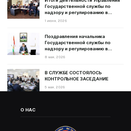
Итоги деятельности Управления
Государственной службы по
надзору и регулированию в
области транспорта ГБАО в
1 июня, 2026
первом квартале 2026 года.
Поздравления начальника
Государственной службы по
надзору и регулированию в
области транспорта Курбонзода
8 мая, 2026
Далера Курбона по случаю Дня
Победы
В СЛУЖБЕ СОСТОЯЛОСЬ
КОНТРОЛЬНОЕ ЗАСЕДАНИЕ
5 мая, 2026
О НАС