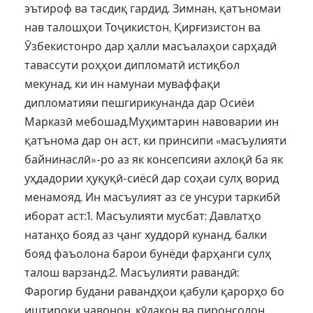
эътироф ва тасдиқ гардид. Зимнан, қатъномаи
нав талошҳои Тоҷикистон, Қирғизистон ва
Ӯзбекистонро дар ҳалли масъалаҳои сарҳадӣ
тавассути роҳҳои дипломатӣ истиқбол
мекунад, ки ин намунаи муваффақи
дипломатияи пешгирикунанда дар Осиёи
Марказӣ мебошад.Муҳимтарин навоварии ин
қатънома дар он аст, ки принсипи «масъулияти
байнинаслӣ»-ро аз як консепсияи ахлоқӣ ба як
уҳдадории ҳуқуқӣ-сиёсӣ дар соҳаи сулҳ ворид
менамояд. Ин масъулият аз се унсури таркибӣ
иборат аст:1. Масъулияти мусбат: Давлатҳо
натанҳо бояд аз ҷанг худдорӣ кунанд, балки
бояд фаъолона барои бунёди фарҳанги сулҳ
талош варзанд.2. Масъулияти равандӣ:
Фарогир будани равандҳои қабули қарорҳо бо
иштироки ҷавонон, кӯдакон ва пиронсолон