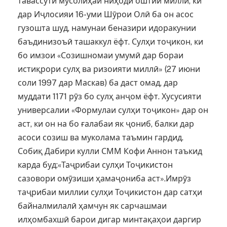
тавассути мусолиҳаи ниҳоди оштии миллӣ, ки
дар Иҷлосияи 16-уми Шӯрои Олӣ ба он асос
гузошта шуд, намунаи беназири идоракунии
баъдинизоъӣ ташаккул ёфт. Сулҳи тоҷикон, ки
бо имзои «Созишномаи умумӣ дар бораи
истиқрори сулҳ ва ризоияти миллӣ» (27 июни
соли 1997 дар Маскав) ба даст омад, дар
муддати 1171 рӯз бо сулҳ анҷом ёфт. Хусусияти
универсалии «Формулаи сулҳи тоҷикон» дар он
аст, ки он на бо ғалабаи як ҷониб, балки дар
асоси созиш ва муколама таъмин гардид.
Собиқ Дабири кулли СММ Кофи Аннон таъкид
карда буд:«Таҷрибаи сулҳи Тоҷикистон
сазовори омӯзиши ҳамаҷониба аст».Имрӯз
таҷрибаи миллии сулҳи Тоҷикистон дар сатҳи
байналмилалӣ ҳамчун як сарчашмаи
илҳомбахшӣ барои дигар минтақаҳои даргир