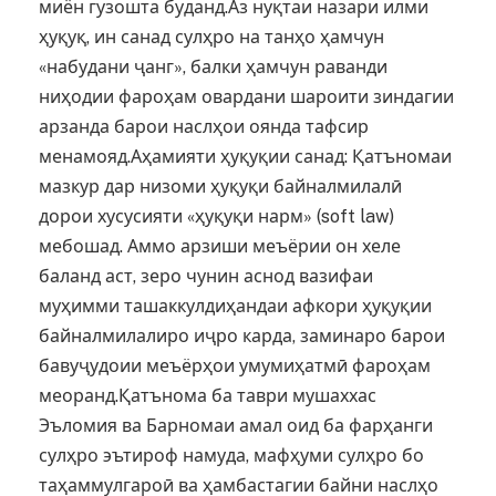
миён гузошта буданд.Аз нуқтаи назари илми
ҳуқуқ, ин санад сулҳро на танҳо ҳамчун
«набудани ҷанг», балки ҳамчун раванди
ниҳодии фароҳам овардани шароити зиндагии
арзанда барои наслҳои оянда тафсир
менамояд.Аҳамияти ҳуқуқии санад: Қатъномаи
мазкур дар низоми ҳуқуқи байналмилалӣ
дорои хусусияти «ҳуқуқи нарм» (soft law)
мебошад. Аммо арзиши меъёрии он хеле
баланд аст, зеро чунин аснод вазифаи
муҳимми ташаккулдиҳандаи афкори ҳуқуқии
байналмилалиро иҷро карда, заминаро барои
бавуҷудоии меъёрҳои умумиҳатмӣ фароҳам
меоранд.Қатънома ба таври мушаххас
Эъломия ва Барномаи амал оид ба фарҳанги
сулҳро эътироф намуда, мафҳуми сулҳро бо
таҳаммулгароӣ ва ҳамбастагии байни наслҳо