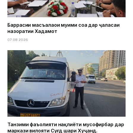
Баррасии масъалаҳои муҳими соҳа дар ҷаласаи
назоратии Хадамот
07.08.2026
Танзими фаъолияти нақлиёти мусофирбар дар
маркази вилояти Суғд шаҳри Хуҷанд.