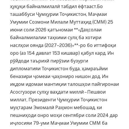
ҳуқуқи байналмилалӣ табдил ёфтааст.Бо
ташаббуси Ҷумҳурии Тоҷикистон, Маҷмаи
Умумии Созмони Милали Муттаҳид (СММ) 25
июни соли 2026 қатъномаи **«Даҳсолаи
байналмилалии таҳкими сулҳ ба хотири
наслҳои оянда (2027–2036)»**-ро бо иттифоқи
оро (аз 154 давлат 153 кишвар) қабул кард. Ин
рӯйдоди таърихӣ пирӯзии бузурги
дипломатияи Тоҷикистон буда, ҳамраъйии
беназири ҷомеаи ҷаҳониро нишон дод. Ин
иқдом идомаи мантиқии талошҳои пайгиронаи
Асосгузори сулҳу ваҳдати миллӣ – Пешвои
миллат, Президенти Ҷумҳурии Тоҷикистон
муҳтарам Эмомалӣ Раҳмон мебошад, ки
пешниҳоди онро моҳи сентябри соли 2024 дар
иҷлосияи 79-уми Маҷмаи Умумии СММ ба