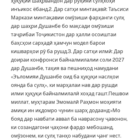
ҳуқуқии шаҳрвандон дар рӯҳияи сулҳхоҳӣ
инъикос ёбанд.2. Дар сатҳи минтақавӣ: Таъсиси
Маркази минтақавии омӯзиши фарҳанги сулҳ
дар шаҳри Душанбе бо мақсади омӯзиши
таҷрибаи Тоҷикистон дар ҳалли осоиштаи
баҳсҳои сарҳадӣ ҳамчун модел барои
кишварҳои рӯ ба рушд.3. Дар сатҳи илмӣ: Дар
доираи конфронси байналмилалии соли 2027
дар Душанбе, таҳия ва пешниҳод намудани
«Эъломияи Душанбе оид ба ҳуқуқи наслҳои
оянда ба сулҳ», ки марҳалаи нав дар рушди
илми ҳуқуқи байналмилалӣ хоҳад гашт.Пешвои
миллат, муҳтарам Эмомалӣ Раҳмон моҳияти
амиқи ин иқдомро чунин шарҳ додаанд:«Мо
бояд дар навбати аввал ба наврасону ҷавонон,
ки созандагони ҷаҳони фардо мебошанд,
омӯзонем, ки сулҳ танҳо набудани ҷанг нест.