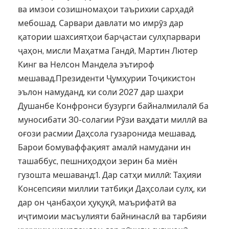
ва имзои созишномаҳои таърихии сарҳадӣ
мебошад. Сарвари давлати мо имрӯз дар
қатории шахсиятҳои барҷастаи сулҳпарвари
ҷаҳон, мисли Маҳатма Гандӣ, Мартин Лютер
Кинг ва Нелсон Мандела эътироф
мешавад.Президенти Ҷумҳурии Тоҷикистон
эълон намуданд, ки соли 2027 дар шаҳри
Душанбе Конфронси бузурги байналмилалӣ ба
муносибати 30-солагии Рӯзи ваҳдати миллӣ ва
оғози расмии Даҳсола гузаронида мешавад.
Барои бомуваффақият амалӣ намудани ин
ташаббус, пешниҳодҳои зерин ба миён
гузошта мешаванд:1. Дар сатҳи миллӣ: Таҳияи
Консепсияи миллии татбиқи Даҳсолаи сулҳ, ки
дар он ҷанбаҳои ҳуқуқӣ, маърифатӣ ва
иҷтимоии масъулияти байнинаслӣ ва тарбияи