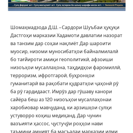
Шомаҳмадзода Д.Ш. – Сардори Шуъбаи ҳуқуқи
Дастгоҳи марказии Хадамоти давлатии назорат
ва танзим дар соҳаи нақлиёт Дар шароити
муосир, низоми муносибатҳои байналмилалӣ
бо тағйироти амиқи геополитикӣ, афзоиши
низоъҳои мусаллаҳона, таҳдидҳои фаромиллӣ,
терроризм, ифротгароӣ, буҳронҳои
гуманитарӣ ва рақобати қудратҳои ҷаҳонӣ рӯ
ба рӯ гардидааст. Имрӯз дар гӯшаву канори
сайёра беш аз 120 низоъҳои мусаллаҳонаи
харобиовар мавҷуданд, ки арзишҳои сулҳи
устуворро коҳиш медиҳанд. Дар чунин
вазъияти ҳассос, ҷустуҷӯи роҳҳои нави
таъмини амният ба масъалаи марказии илми