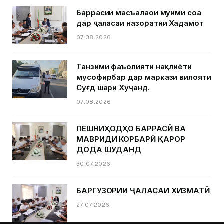
Баррасии масъалаҳои муҳими соҳа
дар ҷаласаи назоратии Хадамот
07.08.2026
Танзими фаъолияти нақлиёти
мусофирбар дар маркази вилояти
Суғд шаҳри Хуҷанд.
07.08.2026
ПЕШНИҲОДҲО БАРРАСӢ ВА
МАВРИДИ КОРБАРӢ ҚАРОР
ДОДА ШУДАНД
30.07.2026
БАРГУЗОРИИ ҶАЛАСАИ ХИЗМАТӢ
27.07.2026