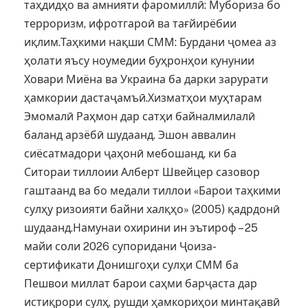
таҳдидҳо ва амнияти фаромиллӣ: Мубориза бо
терроризм, ифротгароӣ ва тағйирёбии
иқлим.Таҳкими нақши СММ: Бурдани ҷомеа аз
ҳолати яъсу ноумедии буҳронҳои кунунии
Ховари Миёна ва Украина ба дарки зарурати
ҳамкории дастаҷамъӣ.Хизматҳои муҳтарам
Эмомалӣ Раҳмон дар сатҳи байналмилалӣ
баланд арзёбӣ шудаанд. Эшон аввалин
сиёсатмадори ҷаҳонӣ мебошанд, ки ба
Ситораи тиллоии Алберт Швейцер сазовор
гаштаанд ва бо медали тиллои «Барои таҳкими
сулҳу ризоияти байни халқҳо» (2005) қадрдонӣ
шудаанд.Намунаи охирини ин эътироф – 25
майи соли 2026 супоридани Ҷоиза-
сертификати Донишгоҳи сулҳи СММ ба
Пешвои миллат барои саҳми барҷаста дар
истиқрори сулҳ, рушди ҳамкориҳои минтақавӣ