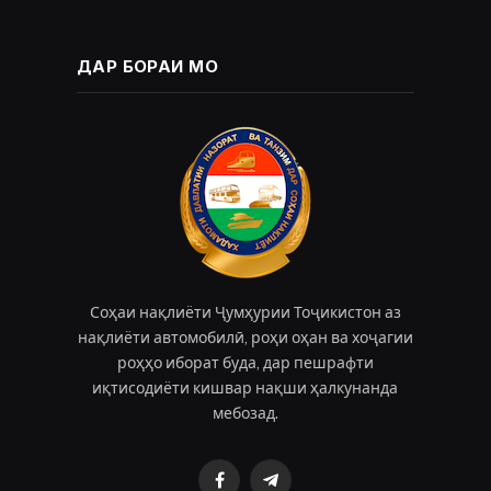
ДАР БОРАИ МО
Соҳаи нақлиёти Ҷумҳурии Тоҷикистон аз
нақлиёти автомобилӣ, роҳи оҳан ва хоҷагии
роҳҳо иборат буда, дар пешрафти
иқтисодиёти кишвар нақши ҳалкунанда
мебозад.
Facebook
Telegram