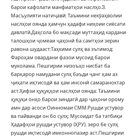
барои кафолати манфиатҳои наслҳо.3.
Масъулияти натиҷавӣ: Таъмини некӯаҳволии
наслҳои оянда ҳамчун ҳадафи ниҳоии сиёсати
давлатӣ.Даҳсола бо мақсади муттаҳид кардани
талошҳои ҷомеаи ҷаҳонӣ ба самтҳои зерин
равона шудааст:Таҳкими сулҳ ва эътимод:
Фароҳам овардани фазои мусоид барои
муколама. Пешгирии низоъҳо нисбат ба
барқарор намудани сулҳ баъди ҷанг ҳам аз
ҷиҳати иқтисодӣ ва ҳам инсонӣ самараноктар
аст.Ҳифзи ҳуқуқҳои наслҳои оянда: Таъмини
ҳуқуқи онҳо барои зиндагӣ дар ҷаҳони орому
амн дар асоси Оинномаи СММ.Рушди устувор
ва пайванди он бо сулҳ: Мусоидат ба татбиқи
Ҳадафҳои рушди устувор (ҲРУ), зеро бе сулҳ
рушди иқтисодӣ имконнопазир аст.Пешгирии