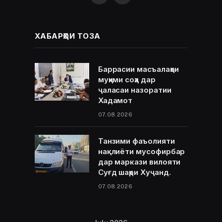
ХАБАРҲОИ ТОЗА
Баррасии масъалаҳои
муҳими соҳа дар
ҷаласаи назоратии
Хадамот
07.08.2026
Танзими фаъолияти
нақлиёти мусофирбар
дар маркази вилояти
Суғд шаҳри Хуҷанд.
07.08.2026