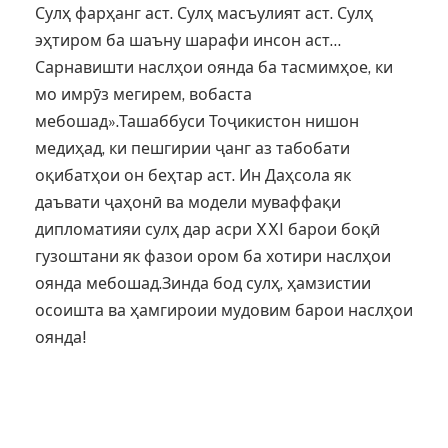
Сулҳ фарҳанг аст. Сулҳ масъулият аст. Сулҳ
эҳтиром ба шаъну шарафи инсон аст…
Сарнавишти наслҳои оянда ба тасмимҳое, ки
мо имрӯз мегирем, вобаста
мебошад».Ташаббуси Тоҷикистон нишон
медиҳад, ки пешгирии ҷанг аз табобати
оқибатҳои он беҳтар аст. Ин Даҳсола як
даъвати ҷаҳонӣ ва модели муваффақи
дипломатияи сулҳ дар асри XXI барои боқӣ
гузоштани як фазои ором ба хотири наслҳои
оянда мебошад.Зинда бод сулҳ, ҳамзистии
осоишта ва ҳамгироии мудовим барои наслҳои
оянда!