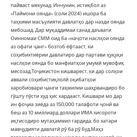
пайваст мекунад. Инчунин, истиқбол аз
«Паймони оянда» (соли 2024) ишора ба
таҳкими масъулияти давлатҳо дар назди оянда
мебошад. Дар муқаддимаи санад даъвати
Оинномаи СММ оид ба «наҷоти наслҳои оянда
аз офати ҷанг» бозтоб ёфтааст, ки
соҳибихтиёрии давлатиро дар партави ҳуқуқи
наслҳои оянда бо манфиатҳои умумӣ мувофиқ
месозад.Тоҷикистон кишварест, ки дар солҳои
аввали соҳибистиқлолӣ оқибатҳои
харобиовари ҷанги таҳмилии шаҳрвандиро бо
гӯшту пӯсти худ ҳис кардааст. Кишвари мо дар
ин фоҷиа зиёда аз 150,000 талафоти ҷонӣ ва
беш аз 10 миллиард доллари ИМА хисороти
иқтисодиро мутаҳаммил гардида, бо хатари
мавҷудияти давлатӣ рӯ ба рӯ буд.Маҳз