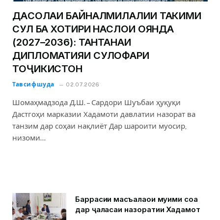
ДАҲСОЛАИ БАЙНАЛМИЛАЛИИ ТАҲКИМИ
СУЛҲ БА ХОТИРИ НАСЛҲОИ ОЯНДА
(2027–2036): ТАНТАНАИ
ДИПЛОМАТИЯИ СУЛҲОФАРИ
ТОҶИКИСТОН
Тавсифшуда
02.07.2026
Шомаҳмадзода Д.Ш. – Сардори Шуъбаи ҳуқуқи
Дастгоҳи марказии Хадамоти давлатии назорат ва
танзим дар соҳаи нақлиёт Дар шароити муосир,
низоми…
Баррасии масъалаҳои муҳими соҳа
дар ҷаласаи назоратии Хадамот