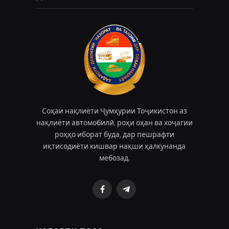
Соҳаи нақлиёти Ҷумҳурии Тоҷикистон аз
нақлиёти автомобилӣ, роҳи оҳан ва хоҷагии
роҳҳо иборат буда, дар пешрафти
иқтисодиёти кишвар нақши ҳалкунанда
мебозад.
Facebook
Telegram