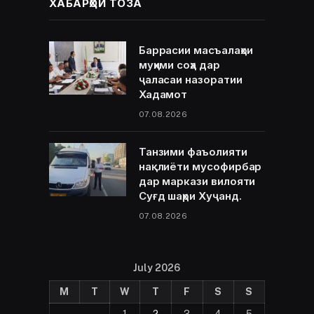
ХАБАРҲОИ ТОЗА
Баррасии масъалаҳои
муҳими соҳа дар
ҷаласаи назоратии
Хадамот
07.08.2026
Танзими фаъолияти
нақлиёти мусофирбар
дар маркази вилояти
Суғд шаҳри Хуҷанд.
07.08.2026
July 2026
M
T
W
T
F
S
S
1
2
3
4
5