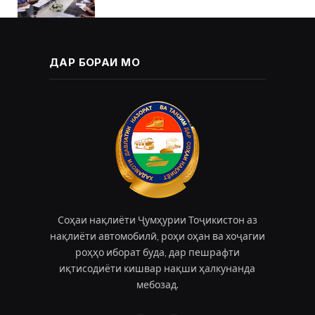
ДАР БОРАИ МО
Соҳаи нақлиёти Ҷумҳурии Тоҷикистон аз
нақлиёти автомобилӣ, роҳи оҳан ва хоҷагии
роҳҳо иборат буда, дар пешрафти
иқтисодиёти кишвар нақши ҳалкунанда
мебозад.