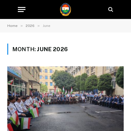
»
»
Home
2026
June
MONTH:
JUNE 2026