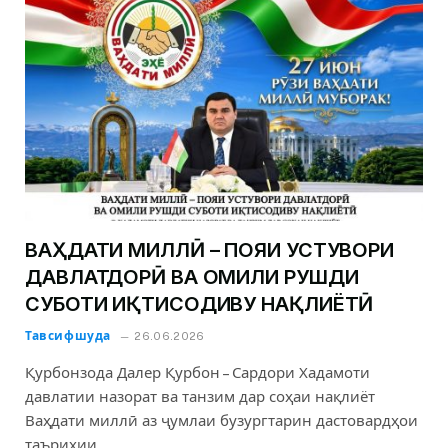
ВАҲДАТИ МИЛЛӢ – ПОЯИ УСТУВОРИ
ДАВЛАТДОРӢ ВА ОМИЛИ РУШДИ
СУБОТИ ИҚТИСОДИВУ НАҚЛИЁТӢ
Тавсифшуда
26.06.2026
Қурбонзода Далер Қурбон – Сардори Хадамоти
давлатии назорат ва танзим дар соҳаи нақлиёт
Ваҳдати миллӣ аз ҷумлаи бузургтарин дастовардҳои
таърихии…