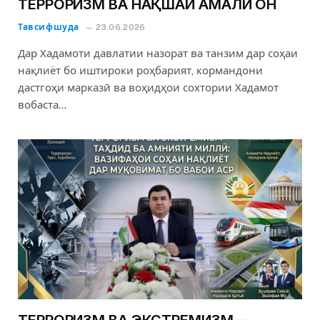
ТЕРРОРИЗМ ВА НАҚШАИ АМАЛИ ОН
Тавсифшуда
23.06.2026
Дар Хадамоти давлатии назорат ва танзим дар соҳаи
нақлиёт бо иштироки роҳбарият, кормандони
дастгоҳи марказӣ ва воҳидҳои сохтории Хадамот
вобаста…