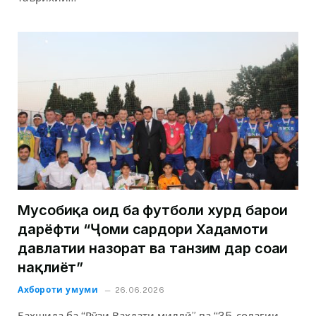
Мусобиқа оид ба футболи хурд барои
дарёфти “Ҷоми сардори Хадамоти
давлатии назорат ва танзим дар соҳаи
нақлиёт”
Ахбороти умуми
26.06.2026
Бахшида ба “Рӯзи Ваҳдати миллӣ” ва “35-солагии