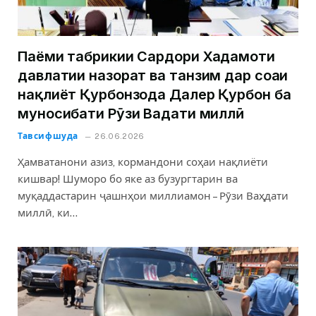
Паёми табрикии Сардори Хадамоти
давлатии назорат ва танзим дар соҳаи
нақлиёт Қурбонзода Далер Қурбон ба
муносибати Рӯзи Ваҳдати миллӣ
Тавсифшуда
26.06.2026
Ҳамватанони азиз, кормандони соҳаи нақлиёти
кишвар! Шуморо бо яке аз бузургтарин ва
муқаддастарин ҷашнҳои миллиамон – Рӯзи Ваҳдати
миллӣ, ки…