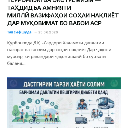
ТЕРРОРИЗМ ВА ЭКСТРЕМИЗМ —
ТАҲДИД БА АМНИЯТИ
МИЛЛӢ:ВАЗИФАҲОИ СОҲАИ НАҚЛИЁТ
ДАР МУҚОВИМАТ БО ВАБОИ АСР
Тавсифшуда
23.06.2026
Қурбонзода Д.Қ. –Сардори Хадамоти давлатии
назорат ва танзим дар соҳаи нақлиёт Дар ҷаҳони
муосир, ки равандҳои ҷаҳонишавӣ бо суръати
баланд…