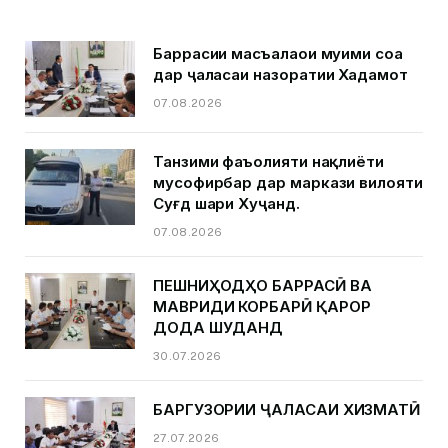
Баррасии масъалаҳои муҳими соҳа
дар ҷаласаи назоратии Хадамот
07.08.2026
Танзими фаъолияти нақлиёти
мусофирбар дар маркази вилояти
Суғд шаҳри Хуҷанд.
07.08.2026
ПЕШНИҲОДҲО БАРРАСӢ ВА
МАВРИДИ КОРБАРӢ ҚАРОР
ДОДА ШУДАНД
30.07.2026
БАРГУЗОРИИ ҶАЛАСАИ ХИЗМАТӢ
27.07.2026