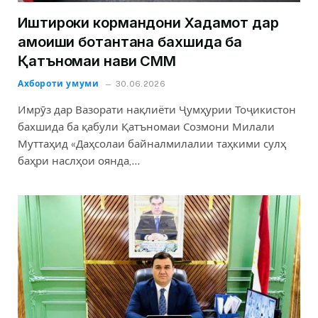
Иштироки кормандони Хадамот дар
ҳамоиши ботантана бахшида ба
Қатъномаи нави СММ
Ахбороти умуми
30.06.2026
Имрӯз дар Вазорати нақлиёти Ҷумҳурии Тоҷикистон
бахшида ба қабули Қатъномаи Созмони Милали
Муттаҳид «Даҳсолаи байналмилалии таҳкими сулҳ
баҳри наслҳои оянда,…