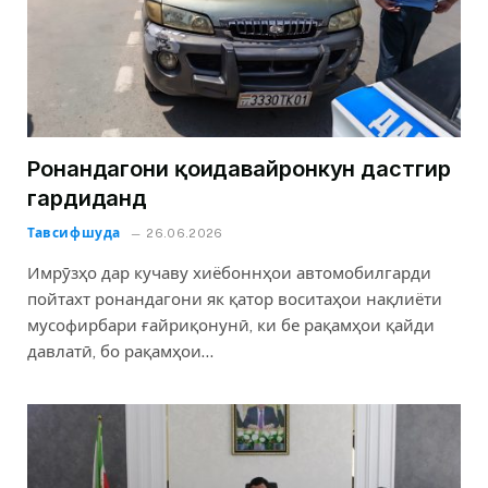
Ронандагони қоидавайронкун дастгир
гардиданд
Тавсифшуда
26.06.2026
Имрӯзҳо дар кучаву хиёбоннҳои автомобилгарди
пойтахт ронандагони як қатор воситаҳои нақлиёти
мусофирбари ғайриқонунӣ, ки бе рақамҳои қайди
давлатӣ, бо рақамҳои…