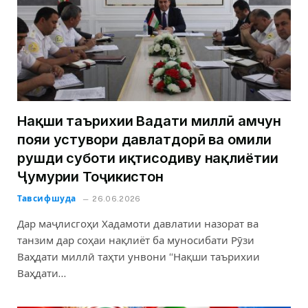
Нақши таърихии Ваҳдати миллӣ ҳамчун
пояи устувори давлатдорӣ ва омили
рушди суботи иқтисодиву нақлиётии
Ҷумҳурии Тоҷикистон
Тавсифшуда
26.06.2026
Дар маҷлисгоҳи Хадамоти давлатии назорат ва
танзим дар соҳаи нақлиёт ба муносибати Рӯзи
Ваҳдати миллӣ таҳти унвони “Нақши таърихии
Ваҳдати…