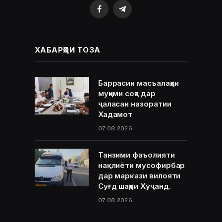
Facebook
Telegram
ХАБАРҲОИ ТОЗА
Баррасии масъалаҳои
муҳими соҳа дар
ҷаласаи назоратии
Хадамот
07.08.2026
Танзими фаъолияти
нақлиёти мусофирбар
дар маркази вилояти
Суғд шаҳри Хуҷанд.
07.08.2026