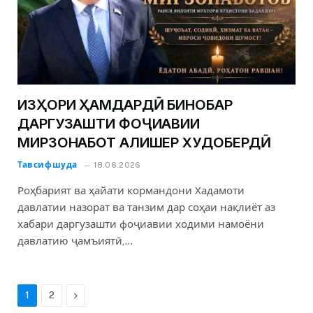
ИЗҲОРИ ҲАМДАРДӢ БИНОБАР
ДАРГУЗАШТИ ФОҶИАВИИ
МИРЗОНАБОТ АЛИШЕР ХУДОБЕРДӢ
Тавсифшуда
18.06.2026
Роҳбарият ва ҳайати кормандони Хадамоти
давлатии назорат ва танзим дар соҳаи нақлиёт аз
хабари даргузашти фоҷиавии ходими намоёни
давлатию ҷамъиятӣ,…
Next
1
2