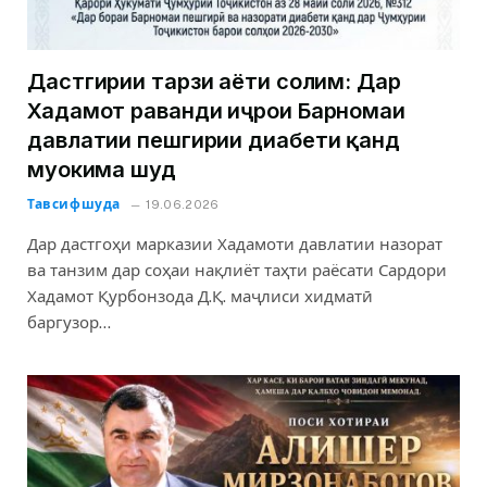
Дастгирии тарзи ҳаёти солим: Дар
Хадамот раванди иҷрои Барномаи
давлатии пешгирии диабети қанд
муҳокима шуд
Тавсифшуда
19.06.2026
Дар дастгоҳи марказии Хадамоти давлатии назорат
ва танзим дар соҳаи нақлиёт таҳти раёсати Сардори
Хадамот Қурбонзода Д.Қ. маҷлиси хидматӣ
баргузор…