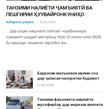
ТАНЗИМИ НАҚЛИЁТИ ҶАМЪИЯТӢ ВА
ПЕШГИРИИ ҲУҚУҚВАЙРОНКУНИҲО
Ахбороти умуми
12.06.2026
Дар соҳаи нақлиёти пойтахт чорабиниҳои
назоратӣ шиддат мегиранд. Рӯзи 12 июни соли 2026,
бо мақсади таъмини тартибот ва…
Баррасии масъалаҳои муҳими соҳа
дар ҷаласаи назоратии Хадамот
07.08.2026
Танзими фаъолияти нақлиёти
мусофирбар дар маркази вилояти