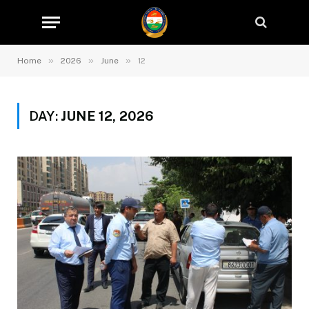
»
»
»
Home
2026
June
12
DAY:
JUNE 12, 2026