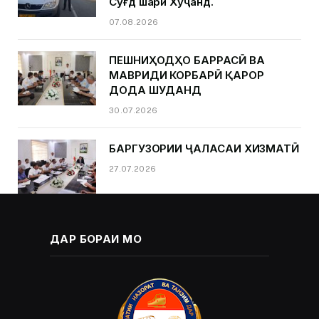
Суғд шаҳри Хуҷанд.
07.08.2026
ПЕШНИҲОДҲО БАРРАСӢ ВА
МАВРИДИ КОРБАРӢ ҚАРОР
ДОДА ШУДАНД
30.07.2026
БАРГУЗОРИИ ҶАЛАСАИ ХИЗМАТӢ
27.07.2026
ДАР БОРАИ МО