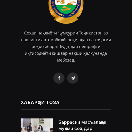
Соҳаи нақлиёти Ҷумҳурии Тоҷикистон аз
нақлиёти автомобилӣ, роҳи оҳан ва хоҷагии
роҳҳо иборат буда, дар пешрафти
иқтисодиёти кишвар нақши ҳалкунанда
мебозад.
Facebook
Telegram
ХАБАРҲОИ ТОЗА
Баррасии масъалаҳои
муҳими соҳа дар