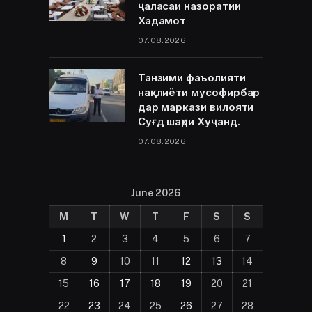
ҷаласаи назоратии
Хадамот
07.08.2026
Танзими фаъолияти
нақлиёти мусофирбар
дар маркази вилояти
Суғд шаҳри Хуҷанд.
07.08.2026
June 2026
M
T
W
T
F
S
S
1
2
3
4
5
6
7
8
9
10
11
12
13
14
15
16
17
18
19
20
21
22
23
24
25
26
27
28