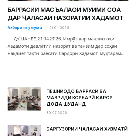
БАРРАСИИ МАСЪАЛАҲОИ МУҲИМИ СОҲА
ДАР ҶАЛАСАИ НАЗОРАТИИ ХАДАМОТ
Ахбороти умуми
21.04.2026
ДУШАНБЕ, 21.04.2026. Имрӯз дар маҷлисгоҳи
Хадамоти давлатии назорат ва танзим дар соҳаи
нақлиёт таҳти раёсати Сардори Хадамот, муҳтарам…
ПЕШНИҲОДҲО БАРРАСӢ ВА
МАВРИДИ КОРБАРӢ ҚАРОР
ДОДА ШУДАНД
30.07.2026
БАРГУЗОРИИ ҶАЛАСАИ ХИЗМАТӢ