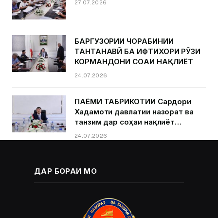
27.07.2026
БАРГУЗОРИИ ЧОРАБИНИИ
ТАНТАНАВӢ БА ИФТИХОРИ РӮЗИ
КОРМАНДОНИ СОҲАИ НАҚЛИЁТ
24.07.2026
ПАЁМИ ТАБРИКОТИИ Сардори
Хадамоти давлатии назорат ва
танзим дар соҳаи нақлиёт
Қурбонзода Д.Қ.ба муносибати
24.07.2026
Рӯзи кормандони соҳаи нақлиёт
ДАР БОРАИ МО