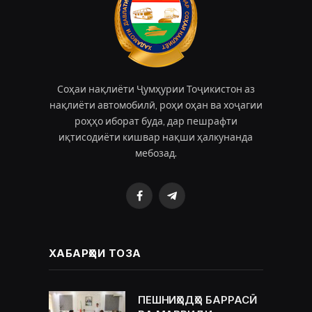
Соҳаи нақлиёти Ҷумҳурии Тоҷикистон аз
нақлиёти автомобилӣ, роҳи оҳан ва хоҷагии
роҳҳо иборат буда, дар пешрафти
иқтисодиёти кишвар нақши ҳалкунанда
мебозад.
Facebook
Telegram
ХАБАРҲОИ ТОЗА
ПЕШНИҲОДҲО БАРРАСӢ