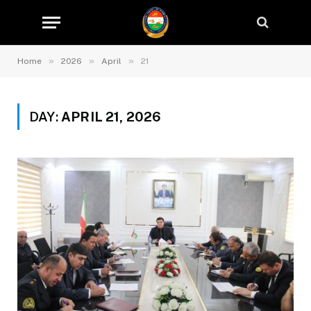
»
»
»
Home
2026
April
21
DAY:
APRIL 21, 2026