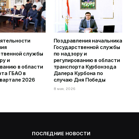
еятельности
Поздравления начальника
ния
Государственной службы
ственной службы
по надзору и
ру и
регулированию в области
ванию в области
транспорта Курбонзода
та ГБАО в
Далера Курбона по
квартале 2026
случаю Дня Победы
8 мая, 2026
6
ПОСЛЕДНИЕ НОВОСТИ