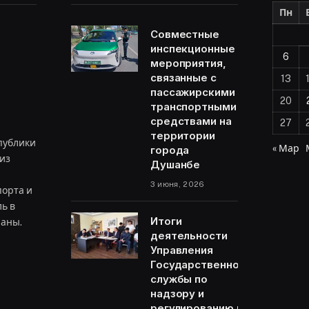
Пн
Совместные
инспекционные
6
мероприятия,
связанные с
13
пассажирскими
20
транспортными
средствами на
27
территории
публики
« Мар
города
из
Душанбе
3 июня, 2026
орта и
ь в
Итоги
раны.
деятельности
Управления
Государственной
ram
службы по
надзору и
регулированию в