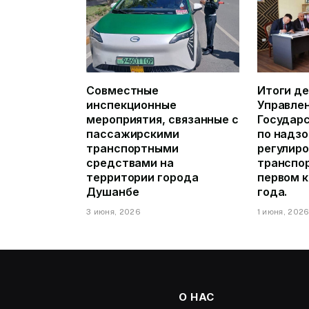
Совместные
Итоги д
инспекционные
Управле
мероприятия, связанные с
Государ
пассажирскими
по надзо
транспортными
регулиро
средствами на
транспор
территории города
первом 
Душанбе
года.
3 июня, 2026
1 июня, 202
О НАС