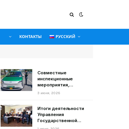
КОНТАКТЫ
РУССКИЙ
Совместные
инспекционные
мероприятия,
связанные с
3 июня, 2026
пассажирскими
транспортными
Итоги деятельности
средствами на
Управления
территории города
Государственной
Душанбе
службы по надзору и
1 июня, 2026