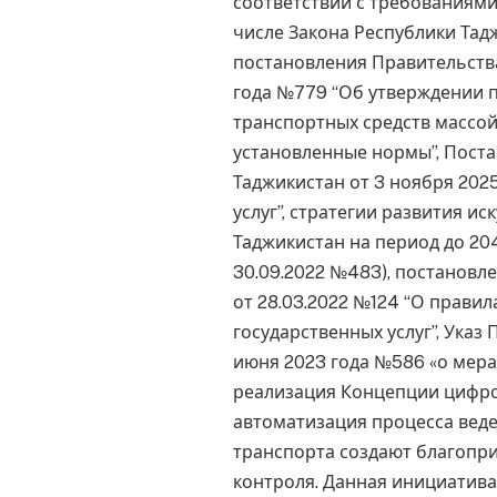
соответствии с требованиями
числе Закона Республики Тадж
постановления Правительства
года №779 “Об утверждении 
транспортных средств масс
установленные нормы”, Пост
Таджикистан от 3 ноября 202
услуг”, стратегии развития и
Таджикистан на период до 20
30.09.2022 №483), постановл
от 28.03.2022 №124 “О прави
государственных услуг”, Указ
июня 2023 года №586 «о мер
реализация Концепции цифро
автоматизация процесса вед
транспорта создают благопр
контроля. Данная инициатива