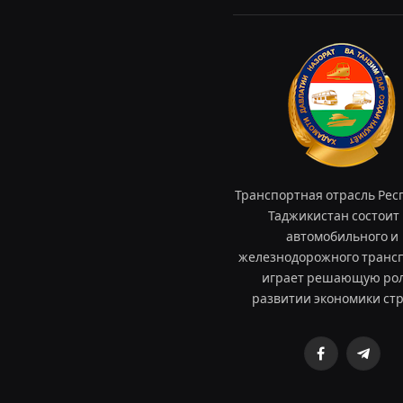
Транспортная отрасль Рес
Таджикистан состоит 
автомобильного и
железнодорожного трансп
играет решающую рол
развитии экономики ст
Facebook
Teleg