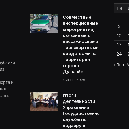
Пн
Совместные
инспекционные
3
мероприятия,
связанные с
10
пассажирскими
17
транспортными
средствами на
24
территории
публики
« Янв
М
города
из
Душанбе
3 июня, 2026
орта и
ь в
Итоги
раны.
деятельности
Управления
Государственной
ram
службы по
надзору и