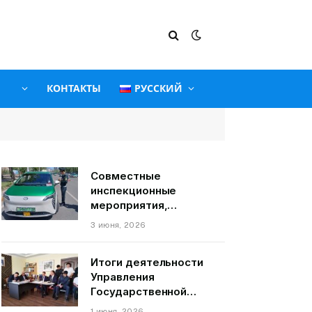
КОНТАКТЫ
РУССКИЙ
Совместные
инспекционные
мероприятия,
связанные с
3 июня, 2026
пассажирскими
транспортными
Итоги деятельности
средствами на
Управления
территории города
Государственной
Душанбе
службы по надзору и
1 июня, 2026