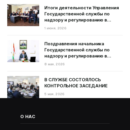
Итоги деятельности Управления
Государственной службы по
надзору и регулированию в
области транспорта ГБАО в
1 июня, 2026
первом квартале 2026 года.
Поздравления начальника
Государственной службы по
надзору и регулированию в
области транспорта Курбонзода
8 мая, 2026
Далера Курбона по случаю Дня
Победы
В СЛУЖБЕ СОСТОЯЛОСЬ
КОНТРОЛЬНОЕ ЗАСЕДАНИЕ
5 мая, 2026
О НАС