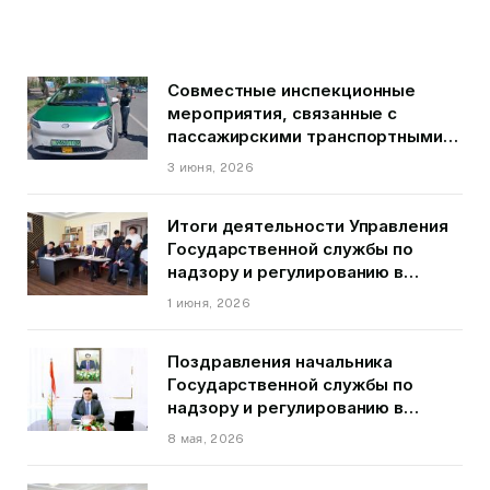
Совместные инспекционные
мероприятия, связанные с
пассажирскими транспортными
средствами на территории
3 июня, 2026
города Душанбе
Итоги деятельности Управления
Государственной службы по
надзору и регулированию в
области транспорта ГБАО в
1 июня, 2026
первом квартале 2026 года.
Поздравления начальника
Государственной службы по
надзору и регулированию в
области транспорта Курбонзода
8 мая, 2026
Далера Курбона по случаю Дня
Победы