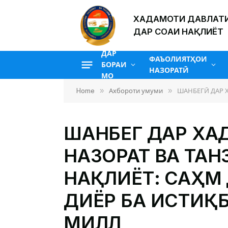
ХАДАМОТИ ДАВЛАТИ
ДАР СОҲАИ НАҚЛИЁТ
ДАР
ФАЪОЛИЯТҲОИ
БОРАИ
НАЗОРАТӢ
МО
»
»
Home
Ахбороти умуми
ШАНБЕГӢ ДАР Х
ШАНБЕГӢ ДАР Х
НАЗОРАТ ВА ТА
НАҚЛИЁТ: САҲМ
ДИЁР БА ИСТИҚ
МИЛЛӢ