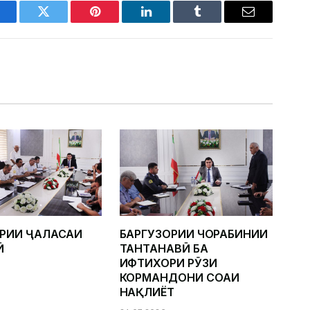
acebook
Twitter
Pinterest
LinkedIn
Tumblr
Email
ОРИИ ҶАЛАСАИ
БАРГУЗОРИИ ЧОРАБИНИИ
Ӣ
ТАНТАНАВӢ БА
ИФТИХОРИ РӮЗИ
КОРМАНДОНИ СОҲАИ
НАҚЛИЁТ