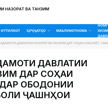
И НАЗОРАТ ВА ТАНЗИМ
НОМ
ИТТИЛООТ
ҲУҶҶАТҲО
МАЪЛУМОТНОМА
ХИЗМ
ДАВЛ
АДАМОТИ ДАВЛАТИИ НАЗОРАТ ВА ТАНЗИМ ДАР СОҲАИ НАҚЛИЁТ: САҲМ ДАР 
АДАМОТИ ДАВЛАТИИ
НЗИМ ДАР СОҲАИ
 ДАР ОБОДОНИИ
БОЛИ ҶАШНҲОИ