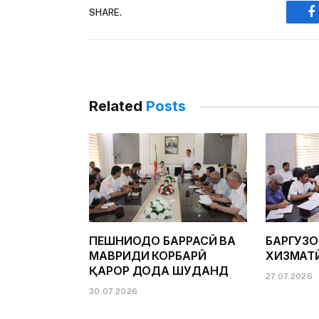
SHARE.
F
Related
Posts
ПЕШНИҲОДҲО БАРРАСӢ ВА
БАРГУЗ
МАВРИДИ КОРБАРӢ
ХИЗМАТ
ҚАРОР ДОДА ШУДАНД
27.07.2026
30.07.2026