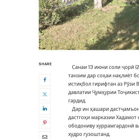
SHARE
Санаи 13 июни соли ҷорӣ (2
танзим дар соҳаи нақлиёт бо
истиқбол гирифтан аз Рӯзи 
давлатии Ҷумҳурии Тоҷикис
гардид.
Дар ин ҳашари дастҷамъон
дастгоҳи марказии Хадамот 
ободониву хуррамгардонӣ в
худро гузоштанд.