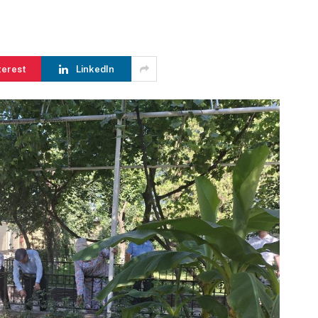
terest
LinkedIn