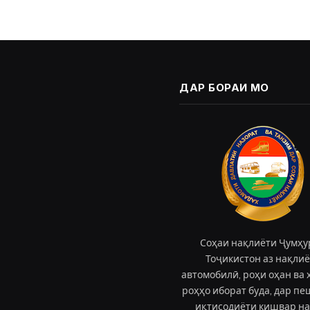
ДАР БОРАИ МО
Соҳаи нақлиёти Ҷумҳу
Тоҷикистон аз нақли
автомобилӣ, роҳи оҳан ва 
роҳҳо иборат буда, дар п
иқтисодиёти кишвар н