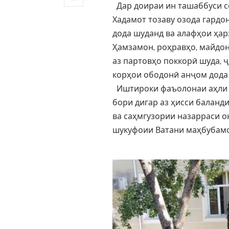
Дар доираи ин ташаббуси со
Хадамот тозаву озода гардо
дода шуданд ва алафҳои ҳар
Ҳамзамон, роҳравҳо, майдон
аз партовҳо поккорӣ шуда, 
корҳои ободонӣ анҷом дода
Иштироки фаъолонаи аҳли 
бори дигар аз ҳисси баланд
ва саҳмгузории назарраси о
шукуфоии Ватани маҳбубамо