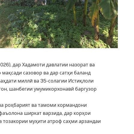
026), дар Хадамоти давлатии назорат ва
 мақсади сазовор ва дар сатҳи баланд
Ваҳдати миллӣ ва 35-солагии Истиқлоли
тон, шанбегии умумикорхонавӣ баргузор
а роҳбарият ва тамоми кормандони
фаъолона ширкат варзида, дар корҳои
а тозакории муҳити атроф саҳми арзандаи