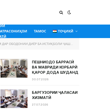
ГӮИ
АТРАСОНИҲОИ
ТАМОС
ТОҶИКӢ
АТӢ
ОБОДОНИИ ДИЁР БА ИСТИҚБОЛИ ҶАШНҲОИ МИЛЛӢ
ПЕШНИҲОДҲО БАРРАСӢ
ВА МАВРИДИ КОРБАРӢ
ҚАРОР ДОДА ШУДАНД
30.07.2026
БАРГУЗОРИИ ҶАЛАСАИ
ХИЗМАТӢ
27.07.2026