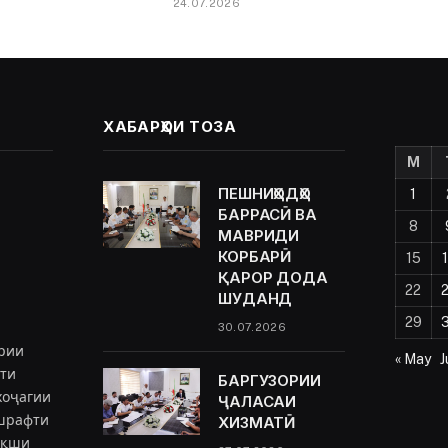
24.07.2026
ХАБАРҲОИ ТОЗА
M
ПЕШНИҲОДҲО
1
БАРРАСӢ ВА
8
МАВРИДИ
КОРБАРӢ
15
ҚАРОР ДОДА
22
ШУДАНД
29
30.07.2026
рии
« May
J
ёти
БАРГУЗОРИИ
хоҷагии
ҶАЛАСАИ
ешрафти
ХИЗМАТӢ
ақши