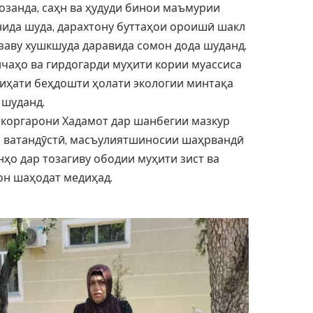
занда, саҳн ва ҳудуди бинои маъмурии
нида шуда, дарахтону буттаҳои ороишӣ шакл
заву хушкшуда даравида сомон дода шуданд.
чаҳо ва гирдогарди муҳити кории муассиса
ҷиҳати беҳдошти ҳолати экологии минтақа
 шуданд.
коргарони Хадамот дар шанбегии мазкур
и ватандӯстӣ, масъулиятшиносии шаҳрвандӣ
нҳо дар тозагиву ободии муҳити зист ва
н шаҳодат медиҳад.