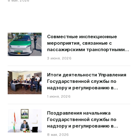
8 мая, 2026
Совместные инспекционные
мероприятия, связанные с
пассажирскими транспортными
средствами на территории
3 июня, 2026
города Душанбе
Итоги деятельности Управления
Государственной службы по
надзору и регулированию в
области транспорта ГБАО в
1 июня, 2026
первом квартале 2026 года.
Поздравления начальника
Государственной службы по
надзору и регулированию в
области транспорта Курбонзода
8 мая, 2026