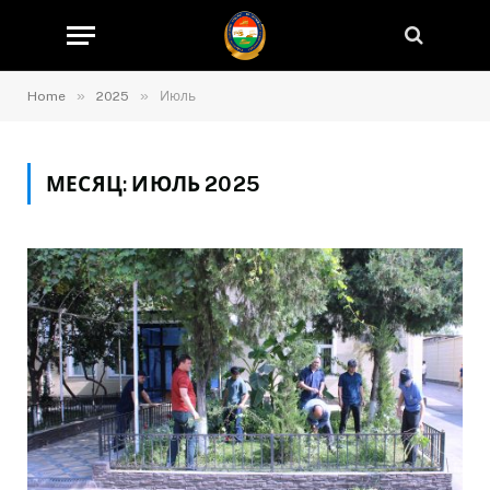
»
»
Home
2025
Июль
МЕСЯЦ:
ИЮЛЬ 2025