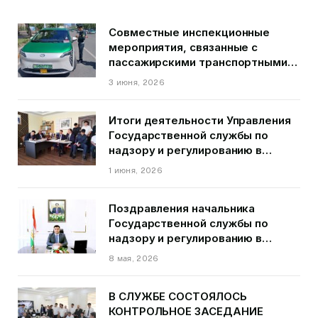
Совместные инспекционные
мероприятия, связанные с
пассажирскими транспортными
средствами на территории
3 июня, 2026
города Душанбе
Итоги деятельности Управления
Государственной службы по
надзору и регулированию в
области транспорта ГБАО в
1 июня, 2026
первом квартале 2026 года.
Поздравления начальника
Государственной службы по
надзору и регулированию в
области транспорта Курбонзода
8 мая, 2026
Далера Курбона по случаю Дня
Победы
В СЛУЖБЕ СОСТОЯЛОСЬ
КОНТРОЛЬНОЕ ЗАСЕДАНИЕ