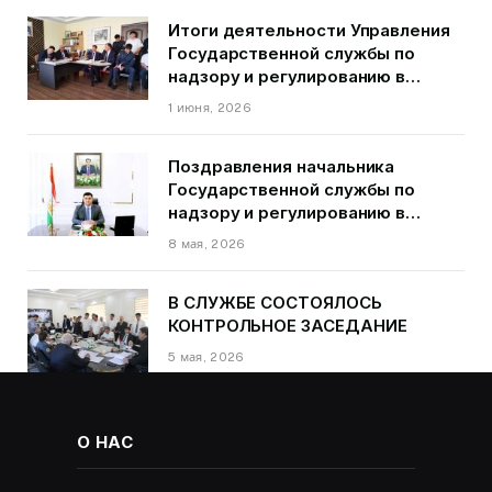
Итоги деятельности Управления
Государственной службы по
надзору и регулированию в
области транспорта ГБАО в
1 июня, 2026
первом квартале 2026 года.
Поздравления начальника
Государственной службы по
надзору и регулированию в
области транспорта Курбонзода
8 мая, 2026
Далера Курбона по случаю Дня
Победы
В СЛУЖБЕ СОСТОЯЛОСЬ
КОНТРОЛЬНОЕ ЗАСЕДАНИЕ
5 мая, 2026
О НАС