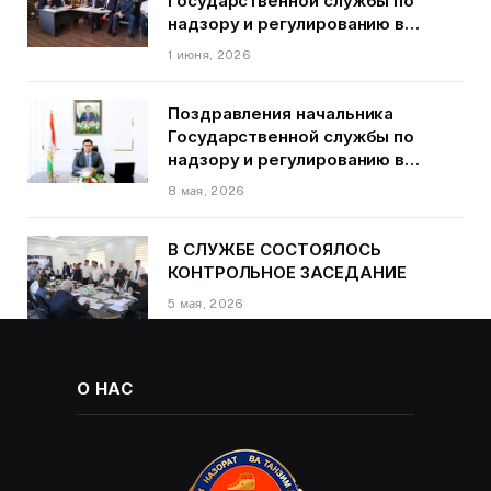
Государственной службы по
надзору и регулированию в
области транспорта ГБАО в
1 июня, 2026
первом квартале 2026 года.
Поздравления начальника
Государственной службы по
надзору и регулированию в
области транспорта Курбонзода
8 мая, 2026
Далера Курбона по случаю Дня
Победы
В СЛУЖБЕ СОСТОЯЛОСЬ
КОНТРОЛЬНОЕ ЗАСЕДАНИЕ
5 мая, 2026
О НАС