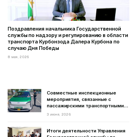
Поздравления начальника Государственной
службы по надзору и регулированию в области
транспорта Курбонзода Далера Курбона по
случаю Дня Победы
8 мая, 2026
Совместные инспекционные
мероприятия, связанные с
пассажирскими транспортными
средствами на территории
3 июня, 2026
города Душанбе
Итоги деятельности Управления