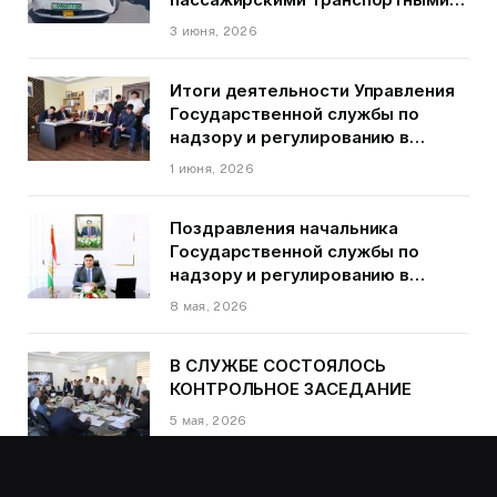
средствами на территории
3 июня, 2026
города Душанбе
Итоги деятельности Управления
Государственной службы по
надзору и регулированию в
области транспорта ГБАО в
1 июня, 2026
первом квартале 2026 года.
Поздравления начальника
Государственной службы по
надзору и регулированию в
области транспорта Курбонзода
8 мая, 2026
Далера Курбона по случаю Дня
Победы
В СЛУЖБЕ СОСТОЯЛОСЬ
КОНТРОЛЬНОЕ ЗАСЕДАНИЕ
5 мая, 2026