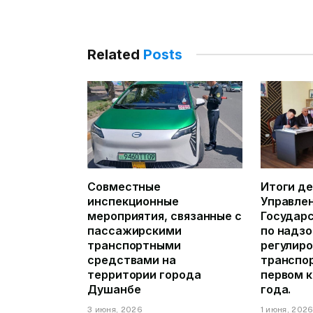
Related
Posts
Совместные
Итоги д
инспекционные
Управле
мероприятия, связанные с
Государ
пассажирскими
по надзо
транспортными
регулиро
средствами на
транспор
территории города
первом 
Душанбе
года.
3 июня, 2026
1 июня, 202