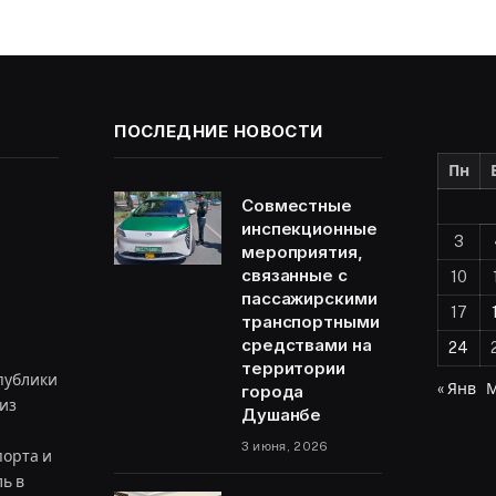
ПОСЛЕДНИЕ НОВОСТИ
Пн
Совместные
инспекционные
3
мероприятия,
связанные с
10
пассажирскими
17
транспортными
средствами на
24
территории
публики
« Янв
М
города
из
Душанбе
3 июня, 2026
орта и
ь в