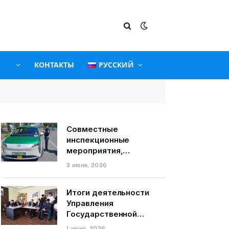
КОНТАКТЫ
РУССКИЙ
Совместные
инспекционные
мероприятия,
связанные с
3 июня, 2026
пассажирскими
транспортными
Итоги деятельности
средствами на
Управления
территории города
Государственной
Душанбе
службы по надзору и
1 июня, 2026