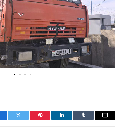
acebook
Twitter
Pinterest
LinkedIn
Tumblr
Email