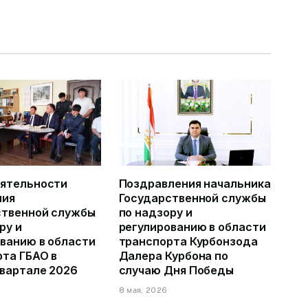
еятельности
Поздравления начальника
ния
Государственной службы
ственной службы
по надзору и
ру и
регулированию в области
ванию в области
транспорта Курбонзода
та ГБАО в
Далера Курбона по
квартале 2026
случаю Дня Победы
8 мая, 2026
6