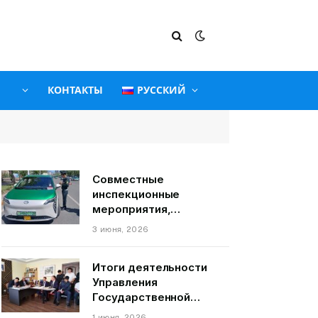
КОНТАКТЫ
РУССКИЙ
Совместные
инспекционные
мероприятия,
связанные с
3 июня, 2026
пассажирскими
транспортными
Итоги деятельности
средствами на
Управления
территории города
Государственной
Душанбе
службы по надзору и
1 июня, 2026