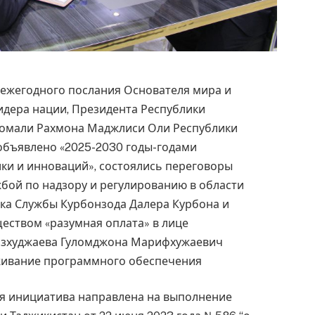
х ежегодного послания Основателя мира и
идера нации, Президента Республики
момали Рахмона Маджлиси Оли Республики
объявлено «2025-2030 годы-годами
ки и инноваций», состоялись переговоры
бой по надзору и регулированию в области
ика Службы Курбонзода Далера Курбона и
ством «разумная оплата» в лице
изхуджаева Гуломджона Марифхужаевич
живание программного обеспечения
ая инициатива направлена на выполнение