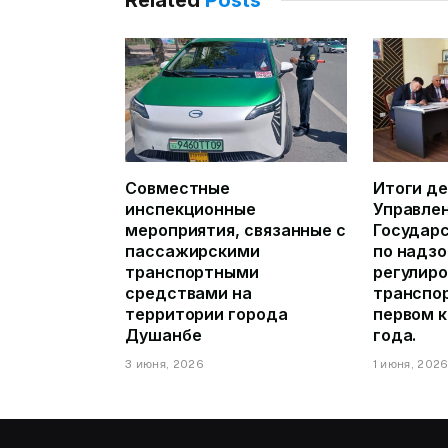
Совместные
Итоги д
инспекционные
Управле
мероприятия, связанные с
Государ
пассажирскими
по надзо
транспортными
регулиро
средствами на
транспор
территории города
первом 
Душанбе
года.
3 июня, 2026
1 июня, 202