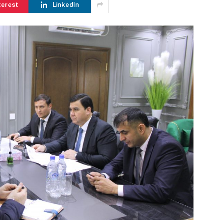
terest
LinkedIn