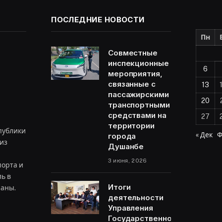
ПОСЛЕДНИЕ НОВОСТИ
Пн
Совместные
инспекционные
6
мероприятия,
связанные с
13
пассажирскими
20
транспортными
средствами на
27
территории
публики
« Дек
Ф
города
из
Душанбе
3 июня, 2026
орта и
ь в
Итоги
раны.
деятельности
Управления
Государственной