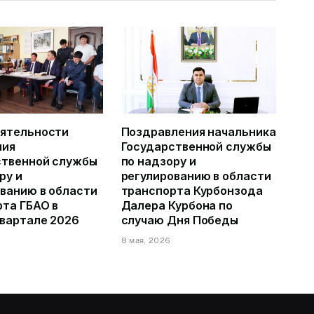
еятельности
Поздравления начальника
ния
Государственной службы
ственной службы
по надзору и
ру и
регулированию в области
ванию в области
транспорта Курбонзода
та ГБАО в
Далера Курбона по
квартале 2026
случаю Дня Победы
8 мая, 2026
6