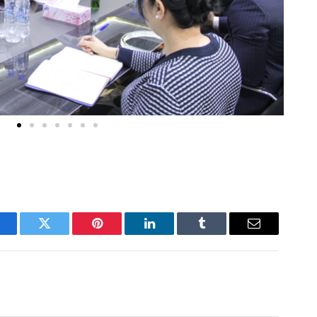
acebook
Twitter
Pinterest
LinkedIn
Tumblr
Email