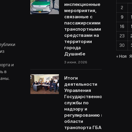
инспекционные
2
мероприятия,
связанные с
9
пассажирскими
16
транспортными
средствами на
23
территории
публики
30
города
из
Душанбе
« Ноя
Я
3 июня, 2026
орта и
ь в
Итоги
раны.
деятельности
Управления
Государственной
ram
службы по
надзору и
регулированию в
области
транспорта ГБАО