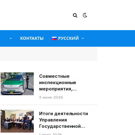
КОНТАКТЫ
РУССКИЙ
Совместные
инспекционные
мероприятия,
связанные с
3 июня, 2026
пассажирскими
транспортными
Итоги деятельности
средствами на
Управления
территории города
Государственной
Душанбе
службы по надзору и
1 июня, 2026