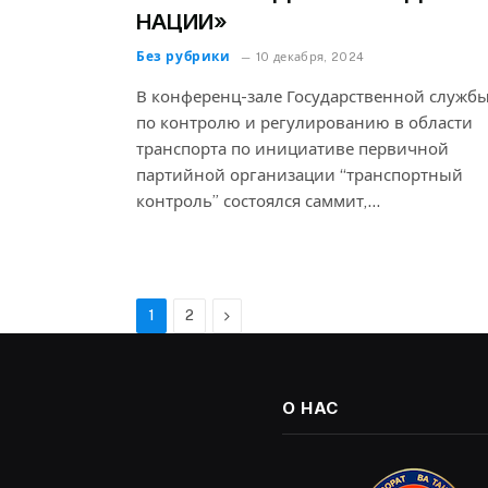
НАЦИИ»
Без рубрики
10 декабря, 2024
В конференц-зале Государственной служб
по контролю и регулированию в области
транспорта по инициативе первичной
партийной организации “транспортный
контроль” состоялся саммит,…
Next
1
2
О НАС