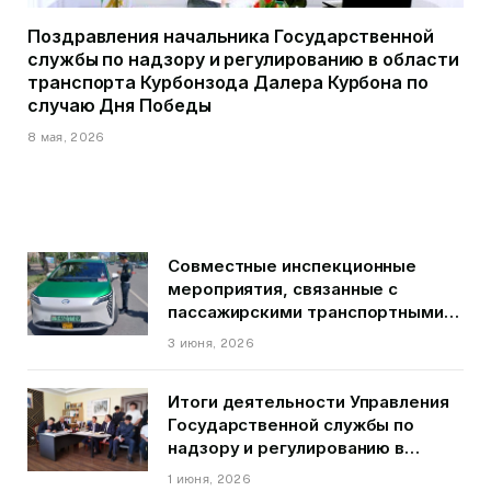
Поздравления начальника Государственной
службы по надзору и регулированию в области
транспорта Курбонзода Далера Курбона по
случаю Дня Победы
8 мая, 2026
Совместные инспекционные
мероприятия, связанные с
пассажирскими транспортными
средствами на территории
3 июня, 2026
города Душанбе
Итоги деятельности Управления
Государственной службы по
надзору и регулированию в
области транспорта ГБАО в
1 июня, 2026