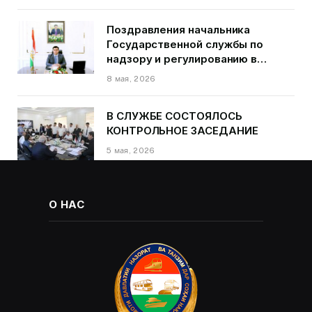
первом квартале 2026 года.
Поздравления начальника
Государственной службы по
надзору и регулированию в
области транспорта Курбонзода
8 мая, 2026
Далера Курбона по случаю Дня
Победы
В СЛУЖБЕ СОСТОЯЛОСЬ
КОНТРОЛЬНОЕ ЗАСЕДАНИЕ
5 мая, 2026
О НАС