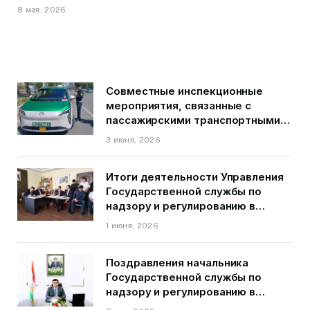
8 мая, 2026
Совместные инспекционные
мероприятия, связанные с
пассажирскими транспортными
средствами на территории
3 июня, 2026
города Душанбе
Итоги деятельности Управления
Государственной службы по
надзору и регулированию в
области транспорта ГБАО в
1 июня, 2026
первом квартале 2026 года.
Поздравления начальника
Государственной службы по
надзору и регулированию в
области транспорта Курбонзода