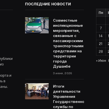
ПОСЛЕДНИЕ НОВОСТИ
Пн
Совместные
инспекционные
7
мероприятия,
связанные с
14
пассажирскими
21
транспортными
средствами на
28
территории
публики
« Июн
города
из
Душанбе
3 июня, 2026
орта и
ь в
Итоги
раны.
деятельности
Управления
Государственной
ram
службы по