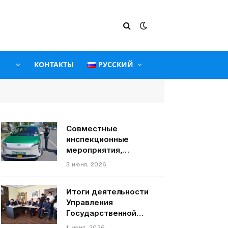
КОНТАКТЫ
РУССКИЙ
Совместные
инспекционные
мероприятия,
связанные с
3 июня, 2026
пассажирскими
транспортными
Итоги деятельности
средствами на
Управления
территории города
Государственной
Душанбе
службы по надзору и
1 июня, 2026