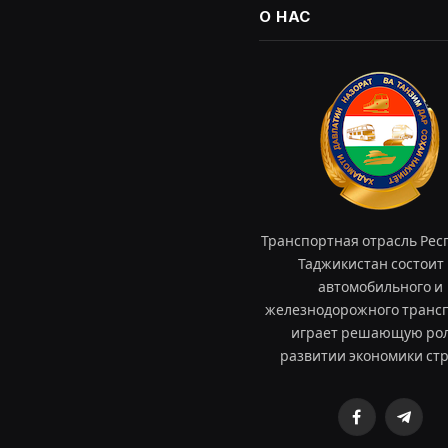
О НАС
Транспортная отрасль Рес
Таджикистан состоит 
автомобильного и
железнодорожного трансп
играет решающую рол
развитии экономики ст
Facebook
Teleg