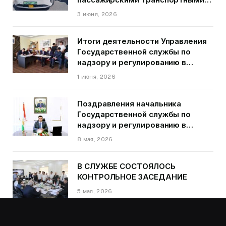
средствами на территории
3 июня, 2026
города Душанбе
Итоги деятельности Управления
Государственной службы по
надзору и регулированию в
области транспорта ГБАО в
1 июня, 2026
первом квартале 2026 года.
Поздравления начальника
Государственной службы по
надзору и регулированию в
области транспорта Курбонзода
8 мая, 2026
Далера Курбона по случаю Дня
Победы
В СЛУЖБЕ СОСТОЯЛОСЬ
КОНТРОЛЬНОЕ ЗАСЕДАНИЕ
5 мая, 2026