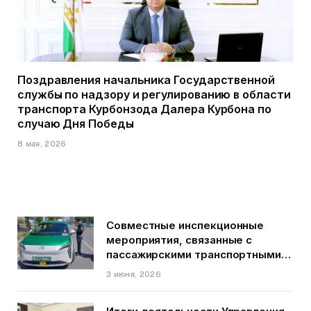
Поздравления начальника Государственной
службы по надзору и регулированию в области
транспорта Курбонзода Далера Курбона по
случаю Дня Победы
8 мая, 2026
Совместные инспекционные
мероприятия, связанные с
пассажирскими транспортными
средствами на территории
3 июня, 2026
города Душанбе