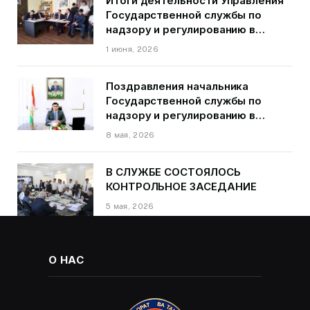
Итоги деятельности Управления
Государственной службы по
надзору и регулированию в
области транспорта ГБАО в
1 июня, 2026
первом квартале 2026 года.
Поздравления начальника
Государственной службы по
надзору и регулированию в
области транспорта Курбонзода
8 мая, 2026
Далера Курбона по случаю Дня
Победы
В СЛУЖБЕ СОСТОЯЛОСЬ
КОНТРОЛЬНОЕ ЗАСЕДАНИЕ
5 мая, 2026
О НАС