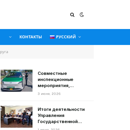
КОНТАКТЫ
РУССКИЙ
руга
Совместные
инспекционные
мероприятия,
связанные с
3 июня, 2026
пассажирскими
транспортными
Итоги деятельности
средствами на
Управления
территории города
Государственной
Душанбе
службы по надзору и
1 июня, 2026