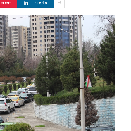
terest
LinkedIn