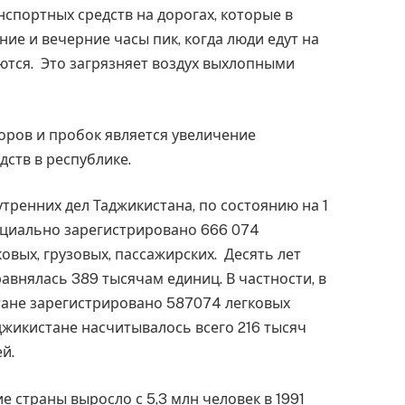
спортных средств на дорогах, которые в
ие и вечерние часы пик, когда люди едут на
ются. Это загрязняет воздух выхлопными
оров и пробок является увеличение
дств в республике.
ренних дел Таджикистана, по состоянию на 1
ициально зарегистрировано 666 074
овых, грузовых, пассажирских. Десять лет
 равнялась 389 тысячам единиц. В частности, в
тане зарегистрировано 587074 легковых
аджикистане насчитывалось всего 216 тысяч
й.
е страны выросло с 5,3 млн человек в 1991