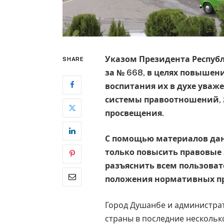
Указом Президента Республ
SHARE
за № 668, в целях повышен
воспитания их в духе уваж
системы правоотношений, 
просвещения.
С помощью материалов дан
только повысить правовые 
разъяснить всем пользоват
положения нормативных пра
Город Душанбе и администрат
страны в последние нескольк