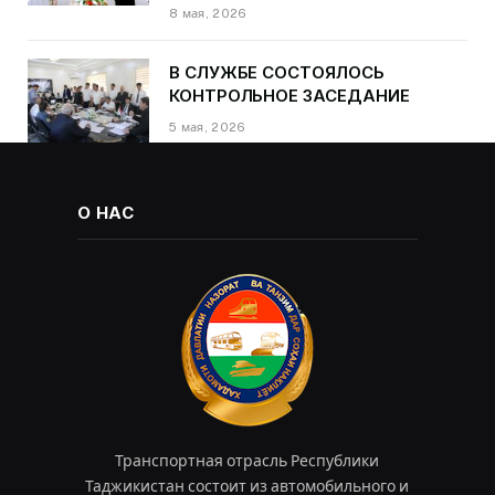
области транспорта Курбонзода
8 мая, 2026
Далера Курбона по случаю Дня
Победы
В СЛУЖБЕ СОСТОЯЛОСЬ
КОНТРОЛЬНОЕ ЗАСЕДАНИЕ
5 мая, 2026
О НАС
Транспортная отрасль Республики
Таджикистан состоит из автомобильного и