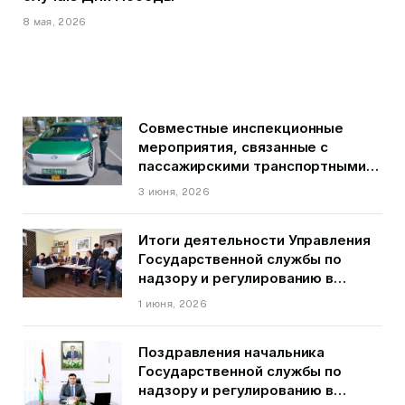
8 мая, 2026
Совместные инспекционные
мероприятия, связанные с
пассажирскими транспортными
средствами на территории
3 июня, 2026
города Душанбе
Итоги деятельности Управления
Государственной службы по
надзору и регулированию в
области транспорта ГБАО в
1 июня, 2026
первом квартале 2026 года.
Поздравления начальника
Государственной службы по
надзору и регулированию в