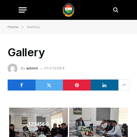
»
Home
Gallery
Gallery
By
admin
01.07.2024
123456-1