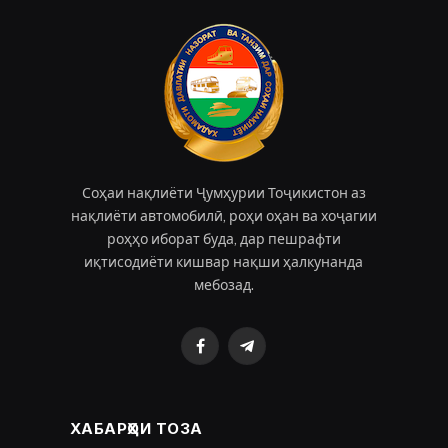
Соҳаи нақлиёти Ҷумҳурии Тоҷикистон аз
нақлиёти автомобилӣ, роҳи оҳан ва хоҷагии
роҳҳо иборат буда, дар пешрафти
иқтисодиёти кишвар нақши ҳалкунанда
мебозад.
Facebook
Telegram
ХАБАРҲОИ ТОЗА