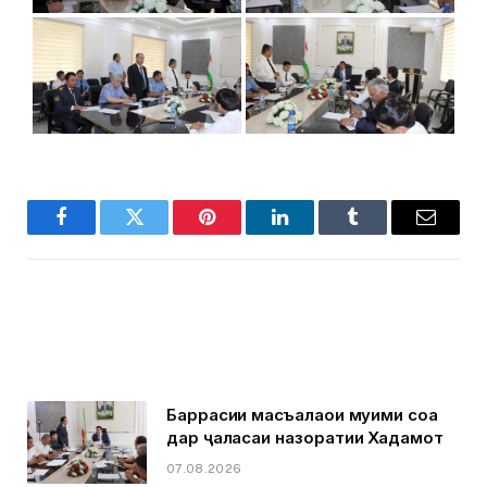
Facebook
Twitter
Pinterest
LinkedIn
Tumblr
Email
Баррасии масъалаҳои муҳими соҳа
дар ҷаласаи назоратии Хадамот
07.08.2026