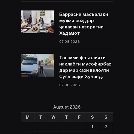
Баррасии масъалаҳои
муҳими соҳа дар
ҷаласаи назоратии
Хадамот
07.08.2026
Танзими фаъолияти
нақлиёти мусофирбар
дар маркази вилояти
Суғд шаҳри Хуҷанд.
07.08.2026
August 2026
M
T
W
T
F
S
S
1
2