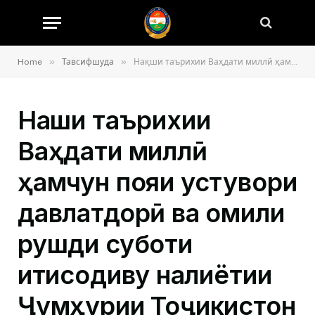
»
»
Home
Тавсифшуда
Нақши таърихии Ваҳдати миллӣ ҳамчун пояи устувори давлатдорӣ ва омили рушди суботи иқтисодиву нақлиётии Ҷумҳурии Тоҷикистон
Нақши таърихии
Ваҳдати миллӣ
ҳамчун пояи устувори
давлатдорӣ ва омили
рушди суботи
иқтисодиву нақлиётии
Ҷумҳурии Тоҷикистон