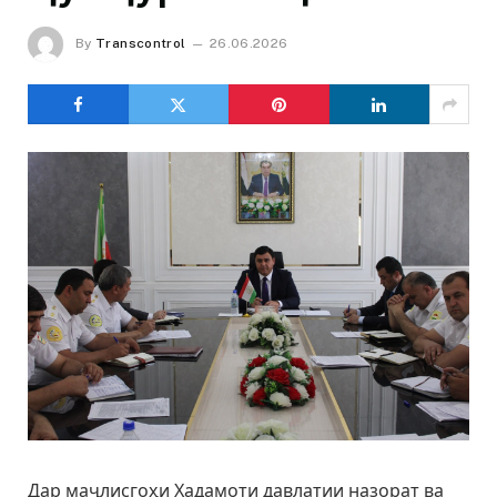
By
Transcontrol
26.06.2026
Дар маҷлисгоҳи Хадамоти давлатии назорат ва