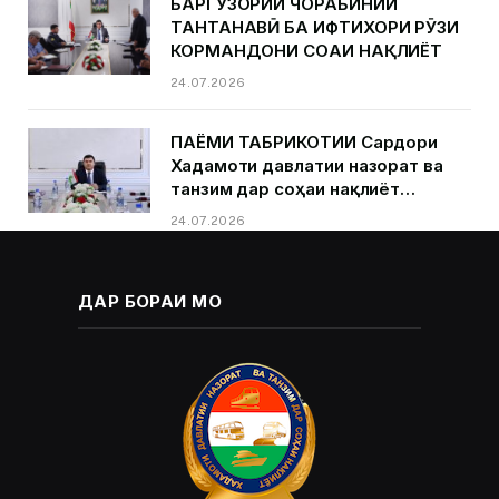
БАРГУЗОРИИ ЧОРАБИНИИ
ТАНТАНАВӢ БА ИФТИХОРИ РӮЗИ
КОРМАНДОНИ СОҲАИ НАҚЛИЁТ
24.07.2026
ПАЁМИ ТАБРИКОТИИ Сардори
Хадамоти давлатии назорат ва
танзим дар соҳаи нақлиёт
Қурбонзода Д.Қ.ба муносибати
24.07.2026
Рӯзи кормандони соҳаи нақлиёт
ДАР БОРАИ МО