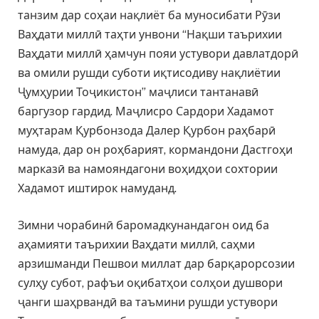
танзим дар соҳаи нақлиёт ба муносибати Рӯзи
Ваҳдати миллӣ таҳти унвони “Нақши таърихии
Ваҳдати миллӣ ҳамчун пояи устувори давлатдорӣ
ва омили рушди суботи иқтисодиву нақлиётии
Ҷумҳурии Тоҷикистон” маҷлиси тантанавӣ
баргузор гардид. Маҷлисро Сардори Хадамот
муҳтарам Қурбонзода Далер Қурбон раҳбарӣ
намуда, дар он роҳбарият, кормандони Дастгоҳи
марказӣ ва намояндагони воҳидҳои сохтории
Хадамот иштирок намуданд.
Зимни чорабинӣ баромадкунандагон оид ба
аҳамияти таърихии Ваҳдати миллӣ, саҳми
арзишманди Пешвои миллат дар барқарорсозии
сулҳу субот, рафъи оқибатҳои солҳои душвори
ҷанги шаҳрвандӣ ва таъмини рушди устувори