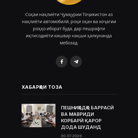
Соҳаи нақлиёти Ҷумҳурии Тоҷикистон аз
нақлиёти автомобилӣ, роҳи оҳан ва хоҷагии
роҳҳо иборат буда, дар пешрафти
иқтисодиёти кишвар нақши ҳалкунанда
мебозад.
Facebook
Telegram
ХАБАРҲОИ ТОЗА
ПЕШНИҲОДҲО БАРРАСӢ
ВА МАВРИДИ
КОРБАРӢ ҚАРОР
ДОДА ШУДАНД
30.07.2026