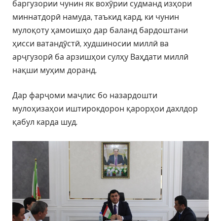
баргузории чунин як вохӯрии судманд изҳори
миннатдорӣ намуда, таъкид кард, ки чунин
мулоқоту ҳамоишҳо дар баланд бардоштани
ҳисси ватандӯстӣ, худшиносии миллӣ ва
арҷгузорӣ ба арзишҳои сулҳу Ваҳдати миллӣ
нақши муҳим доранд.
Дар фарҷоми маҷлис бо назардошти
мулоҳизаҳои иштирокдорон қарорҳои дахлдор
қабул карда шуд.