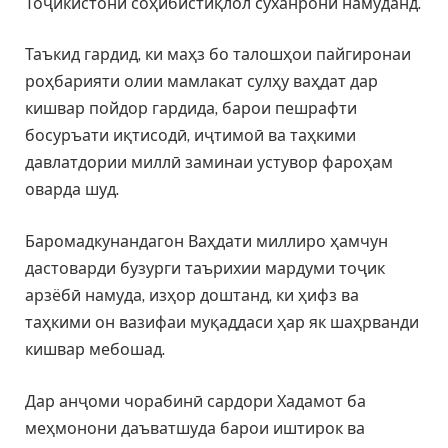
Тоҷикистони соҳибистиқлол суханронӣ намуданд.
Таъкид гардид, ки маҳз бо талошҳои пайгиронаи
роҳбарияти олии мамлакат сулҳу ваҳдат дар
кишвар пойдор гардида, барои пешрафти
босуръати иқтисодӣ, иҷтимоӣ ва таҳкими
давлатдории миллӣ заминаи устувор фароҳам
оварда шуд.
Баромадкунандагон Ваҳдати миллиро ҳамчун
дастоварди бузурги таърихии мардуми тоҷик
арзёбӣ намуда, изҳор доштанд, ки ҳифз ва
таҳкими он вазифаи муқаддаси ҳар як шаҳрванди
кишвар мебошад.
Дар анҷоми чорабинӣ сардори Хадамот ба
меҳмонони даъватшуда барои иштирок ва