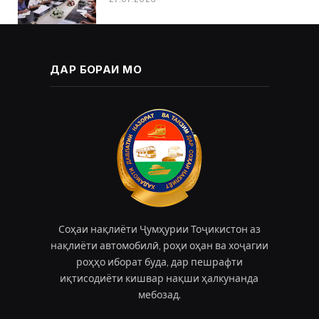
ДАР БОРАИ МО
Соҳаи нақлиёти Ҷумҳурии Тоҷикистон аз
нақлиёти автомобилӣ, роҳи оҳан ва хоҷагии
роҳҳо иборат буда, дар пешрафти
иқтисодиёти кишвар нақши ҳалкунанда
мебозад.