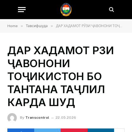
»
»
Home
Тавсифшуда
ДАР ХАДАМОТ РӮЗИ ҶАВОНОНИ ТОҶИКИСТОН БО ТАНТАНА ТАҶЛИЛ КАРДА ШУД
ДАР ХАДАМОТ РӮЗИ
ҶАВОНОНИ
ТОҶИКИСТОН БО
ТАНТАНА ТАҶЛИЛ
КАРДА ШУД
By
Transcontrol
22.05.2026