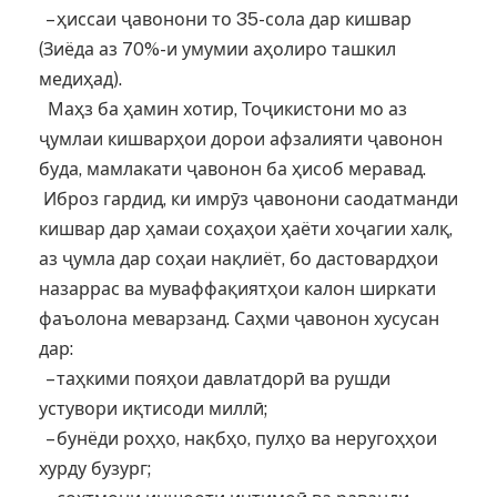
– ҳиссаи ҷавонони то 35-сола дар кишвар
(Зиёда аз 70%-и умумии аҳолиро ташкил
медиҳад).
Маҳз ба ҳамин хотир, Тоҷикистони мо аз
ҷумлаи кишварҳои дорои афзалияти ҷавонон
буда, мамлакати ҷавонон ба ҳисоб меравад.
Иброз гардид, ки имрӯз ҷавонони саодатманди
кишвар дар ҳамаи соҳаҳои ҳаёти хоҷагии халқ,
аз ҷумла дар соҳаи нақлиёт, бо дастовардҳои
назаррас ва муваффақиятҳои калон ширкати
фаъолона меварзанд. Саҳми ҷавонон хусусан
дар:
– таҳкими пояҳои давлатдорӣ ва рушди
устувори иқтисоди миллӣ;
– бунёди роҳҳо, нақбҳо, пулҳо ва неругоҳҳои
хурду бузург;