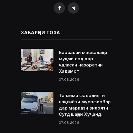
Facebook
Telegram
ХАБАРҲОИ ТОЗА
Баррасии масъалаҳои
муҳими соҳа дар
ҷаласаи назоратии
Хадамот
07.08.2026
Танзими фаъолияти
нақлиёти мусофирбар
дар маркази вилояти
Суғд шаҳри Хуҷанд.
07.08.2026