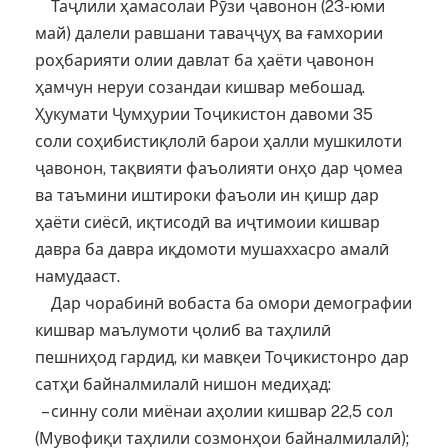
Таҷлили ҳамасолаи Рӯзи ҷавонон (23-юми
май) далели равшани таваҷҷуҳ ва ғамхории
роҳбарияти олии давлат ба ҳаёти ҷавонон
ҳамчун неруи созандаи кишвар мебошад.
Ҳукумати Ҷумҳурии Тоҷикистон давоми 35
соли соҳибистиқлолӣ барои ҳалли мушкилоти
ҷавонон, тақвияти фаъолияти онҳо дар ҷомеа
ва таъмини иштироки фаъоли ин қишр дар
ҳаёти сиёсӣ, иқтисодӣ ва иҷтимоии кишвар
давра ба давра иқдомоти мушаххасро амалӣ
намудааст.
Дар чорабинӣ вобаста ба омори демографии
кишвар маълумоти ҷолиб ва таҳлилӣ
пешниҳод гардид, ки мавқеи Тоҷикистонро дар
сатҳи байналмилалӣ нишон медиҳад:
– синну соли миёнаи аҳолии кишвар 22,5 сол
(Мувофиқи таҳлили созмонҳои байналмилалӣ);