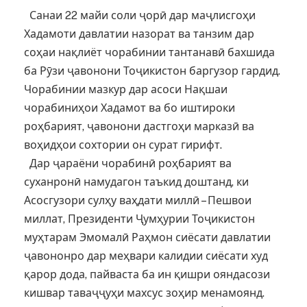
Санаи 22 майи соли ҷорӣ дар маҷлисгоҳи
Хадамоти давлатии назорат ва танзим дар
соҳаи нақлиёт чорабинии тантанавӣ бахшида
ба Рӯзи ҷавонони Тоҷикистон баргузор гардид.
Чорабинии мазкур дар асоси Нақшаи
чорабиниҳои Хадамот ва бо иштироки
роҳбарият, ҷавонони дастгоҳи марказӣ ва
воҳидҳои сохтории он сурат гирифт.
Дар ҷараёни чорабинӣ роҳбарият ва
суханронӣ намудагон таъкид доштанд, ки
Асосгузори сулҳу ваҳдати миллӣ – Пешвои
миллат, Президенти Ҷумҳурии Тоҷикистон
муҳтарам Эмомалӣ Раҳмон сиёсати давлатии
ҷавононро дар меҳвари калидии сиёсати худ
қарор дода, пайваста ба ин қишри ояндасози
кишвар таваҷҷуҳи махсус зоҳир менамоянд.