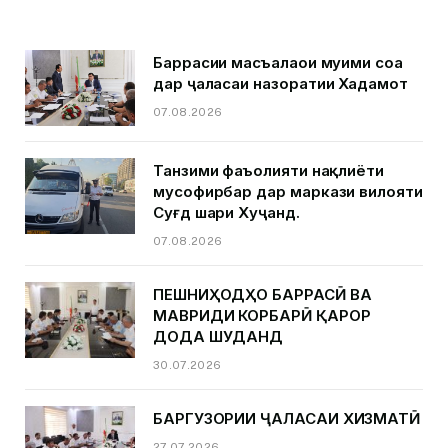
Баррасии масъалаҳои муҳими соҳа
дар ҷаласаи назоратии Хадамот
07.08.2026
Танзими фаъолияти нақлиёти
мусофирбар дар маркази вилояти
Суғд шаҳри Хуҷанд.
07.08.2026
ПЕШНИҲОДҲО БАРРАСӢ ВА
МАВРИДИ КОРБАРӢ ҚАРОР
ДОДА ШУДАНД
30.07.2026
БАРГУЗОРИИ ҶАЛАСАИ ХИЗМАТӢ
27.07.2026