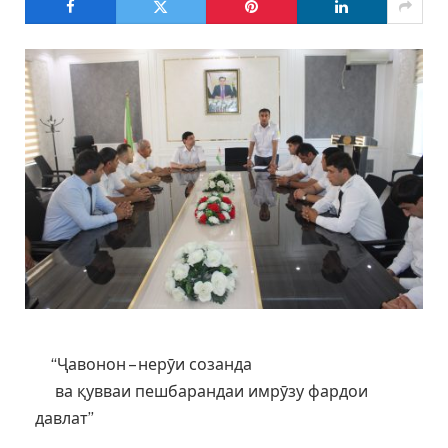
“Ҷавонон – нерӯи созанда
ва қувваи пешбарандаи имрӯзу фардои
давлат”