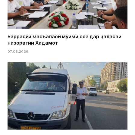
Баррасии масъалаҳои муҳими соҳа дар ҷаласаи
назоратии Хадамот
07.08.2026