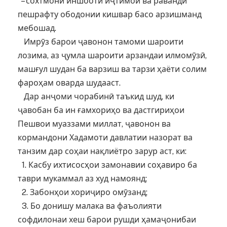
– сохтмони иншооти иҷтимоӣ ва раванди
пешрафту ободонии кишвар басо арзишманд
мебошад.
Имрӯз барои ҷавонон тамоми шароити
лозима, аз ҷумла шароити арзандаи илмомӯзӣ,
машғул шудан ба варзиш ва тарзи ҳаёти солим
фароҳам оварда шудааст.
Дар анҷоми чорабинӣ таъкид шуд, ки
ҷавобан ба ин ғамхориҳо ва дастгириҳои
Пешвои муаззами миллат, ҷавонон ва
кормандони Хадамоти давлатии назорат ва
танзим дар соҳаи нақлиётро зарур аст, ки:
1. Касбу ихтисосҳои замонавии соҳавиро ба
таври мукаммал аз худ намоянд;
2. Забонҳои хориҷиро омӯзанд;
3. Бо донишу малака ва фаъолияти
софдилонаи хеш барои рушди ҳамаҷонибаи