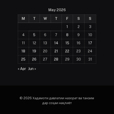
May 2026
M
T
W
T
F
S
S
1
2
3
4
5
6
7
8
9
10
11
12
13
14
15
16
17
18
19
20
21
22
23
24
25
26
27
28
29
30
31
« Apr
Jun »
© 2026 Хадамоти давлатии назорат ва танзим
дар соҳаи нақлиёт