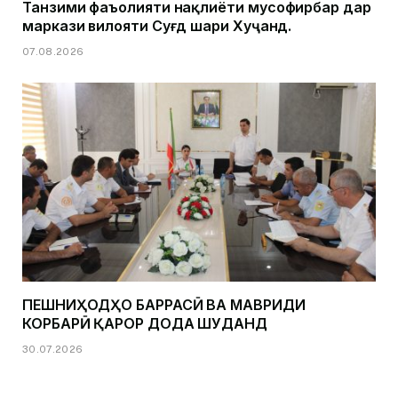
Танзими фаъолияти нақлиёти мусофирбар дар
маркази вилояти Суғд шаҳри Хуҷанд.
07.08.2026
ПЕШНИҲОДҲО БАРРАСӢ ВА МАВРИДИ
КОРБАРӢ ҚАРОР ДОДА ШУДАНД
30.07.2026