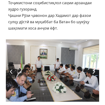
Тоҷикистони соҳибистиқлол саҳми арзандаи
худро гузоранд.
Ҷашни Рӯзи ҷавонон дар Хадамот дар фазои
сулҳу дӯстӣ ва муҳаббат ба Ватан бо шукӯҳу
шаҳомати хоса анҷом ёфт.