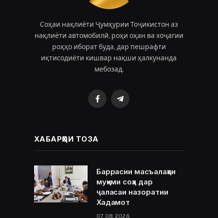
Соҳаи нақлиёти Ҷумҳурии Тоҷикистон аз
нақлиёти автомобилӣ, роҳи оҳан ва хоҷагии
роҳҳо иборат буда, дар пешрафти
иқтисодиёти кишвар нақши ҳалкунанда
мебозад.
Facebook
Telegram
ХАБАРҲОИ ТОЗА
Баррасии масъалаҳои
муҳими соҳа дар
ҷаласаи назоратии
Хадамот
07.08.2026