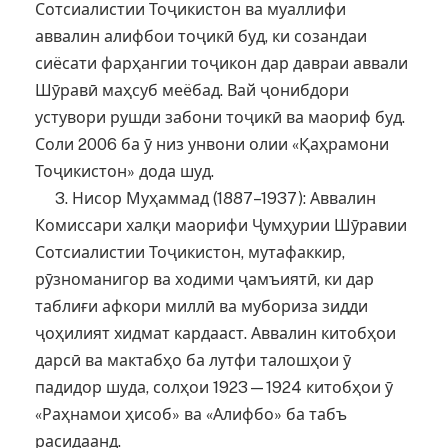
Сотсиалистии Тоҷикистон ва муаллифи
аввалин алифбои тоҷикӣ буд, ки созандаи
сиёсати фарҳангии тоҷикон дар давраи аввали
Шӯравӣ маҳсуб меёбад. Вай ҷонибдори
устувори рушди забони тоҷикӣ ва маориф буд.
Соли 2006 ба ӯ низ унвони олии «Қаҳрамони
Тоҷикистон» дода шуд.
3. Нисор Муҳаммад (1887–1937): Аввалин
Комиссари халқи маорифи Ҷумҳурии Шӯравии
Сотсиалистии Тоҷикистон, мутафаккир,
рӯзноманигор ва ходими ҷамъиятӣ, ки дар
таблиғи афкори миллӣ ва мубориза зидди
ҷоҳилият хидмат кардааст. Аввалин китобҳои
дарсӣ ва мактабҳо ба лутфи талошҳои ӯ
падидор шуда, солҳои 1923—1924 китобҳои ӯ
«Раҳнамои ҳисоб» ва «Алифбо» ба табъ
расидаанд.