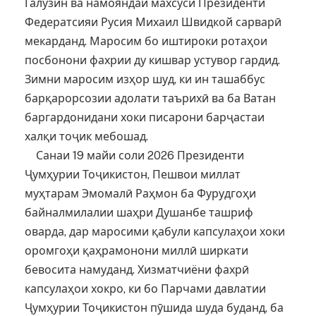
Галузин ва намояндаи махсуси Президенти
Федератсияи Русия Михаил Швидкой сарварӣ
мекарданд. Маросим бо иштироки ротаҳои
посбонони фахрии ду кишвар устувор гардид.
Зимни маросим изҳор шуд, ки ин ташаббус
барқарорсозии адолати таърихӣ ва ба Ватан
баргардонидани хоки писарони барҷастаи
халқи тоҷик мебошад.
Санаи 19 майи соли 2026 Президенти
Ҷумҳурии Тоҷикистон, Пешвои миллат
муҳтарам Эмомалӣ Раҳмон ба Фурудгоҳи
байналмилалии шаҳри Душанбе ташриф
оварда, дар маросими қабули капсулаҳои хоки
оромгоҳи қаҳрамонони миллӣ ширкати
бевосита намуданд. Хизматчиёни фахрӣ
капсулаҳои хокро, ки бо Парчами давлатии
Ҷумҳурии Тоҷикистон пӯшида шуда буданд, ба