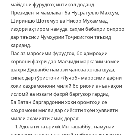
майдони фурудгоҳ интиқол доданд.
Президенти мамлакат ба Нусратулло Махсум,
Шириншо Шотемур ва Нисор Муҳаммад
изҳори эҳтиром намуда, саҳми бебаҳои онҳоро
дар таъсиси Ҷумҳурии Тоҷикистон таъкид
карданд.
Пас аз маросими фурудгоҳ, бо ҳамроҳии
корвони фахрӣ дар Масҷиди марказии ҷомеи
шаҳри Душанбе намози ҷаноза хонда шуда,
сипас дар гӯристони «Лучоб» маросими дафни
хоки қаҳрамонони миллӣ бо риояи анъанаҳои
исломӣ ва иззати фахрӣ баргузор гардид.
Ба Ватан баргардонии хоки оромгоҳи се
қаҳрамони миллӣ дар сиёсати эҳёи ҳуввияти
миллӣ аҳамияти амиқ дорад:
1. Адолати таърихӣ: Ин ташаббус намунаи
равшани адолати таърихӣ мебошад, ки дар он