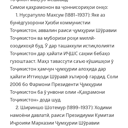
Симои қаҳрамонон ва ҷоннисориҳои онҳо:
1. Нусратулло Махсум (1881–1937): Яке аз
бунёдгузорони Ҳизби коммунистии
Тоҷикистон, аввалин раиси ҷумҳурии Шӯравии
Тоҷикистон ва муборизи роҳи миллӣ-
озодихоҳӣ буд. Ӯ дар ташаккули истиқлолияти
Тоҷикистон дар ҳайати ИҶШС саҳми бебаҳо
гузоштааст. Маҳз тавассути саъю кӯшишҳои ӯ
Тоҷикистон ҳамчун ҷумҳурии алоҳида дар
ҳайати Иттиҳоди Шӯравӣ эътироф гардид. Соли
2006 бо Фармони Президенти Ҷумҳурии
Тоҷикистон ба ӯ унвони олии «Қаҳрамони
Тоҷикистон» дода шуд.
2. Шириншо Шотемур (1899–1937): Ходими
намоёни давлатӣ, раиси Президиуми Кумитаи
Иҷроияи Марказии Ҷумҳурии Шӯравии