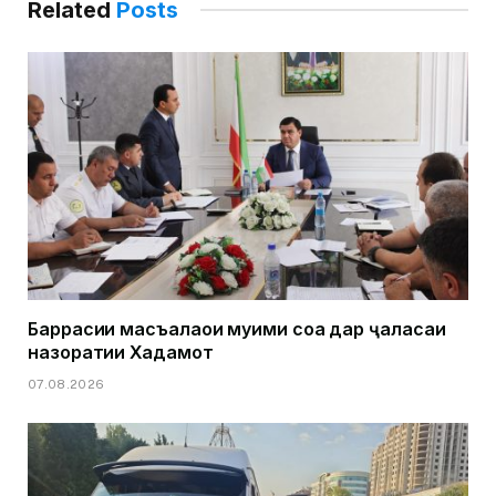
Related
Posts
Баррасии масъалаҳои муҳими соҳа дар ҷаласаи
назоратии Хадамот
07.08.2026