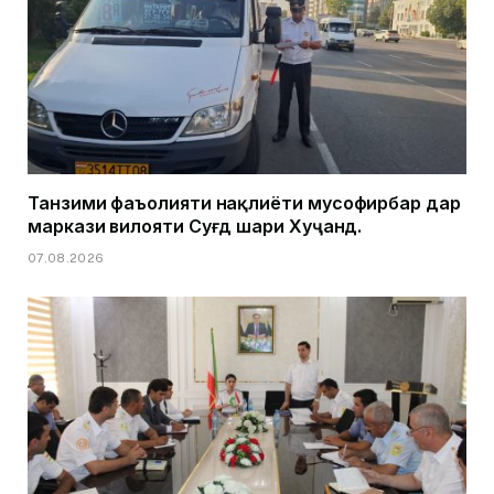
Танзими фаъолияти нақлиёти мусофирбар дар
маркази вилояти Суғд шаҳри Хуҷанд.
07.08.2026