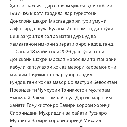
Ҳар се шахсият дар солҳои ҷиноятҳои сиёсии
1937–1938 қатл гардида, дар гӯристони
Донскойи шаҳри Маскав дар як гӯри умумӣ
дафн карда шуда буданд. Ин оромгоҳ дар тӯли
беш аз ҳаштод сол аз Ватан дур буд ва
ҳамватанон имкони зиёрати онро надоштанд.
Санаи 18 майи соли 2026 дар гӯристони
Донскойи шаҳри Маскав маросими тантанавии
қабули капсулаҳои хок аз мазори қаҳрамонони
миллии Тоҷикистон баргузор гардид.
Ғундоштани хок аз мазор бо дастури бевоситаи
Президенти Ҷумҳурии Тоҷикистон муҳтарам
Эмомалӣ Раҳмон амалӣ шуд. Дар ин маросим
ҳайати Тоҷикистонро Вазири корҳои хориҷӣ
Сироҷиддин Муҳриддин ва ҳайати Русияро
Муовини Вазири корҳои хориҷӣ Михаил