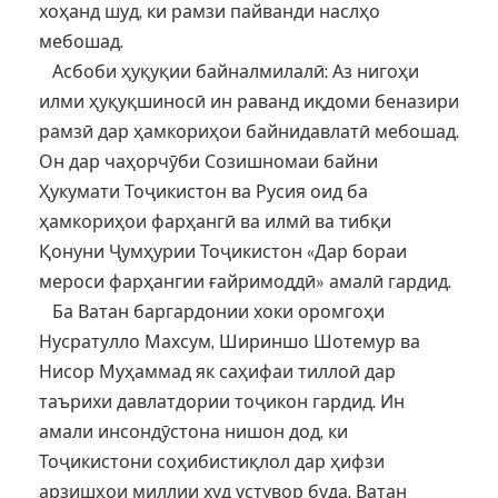
хоҳанд шуд, ки рамзи пайванди наслҳо
мебошад.
Асбоби ҳуқуқии байналмилалӣ: Аз нигоҳи
илми ҳуқуқшиносӣ ин раванд иқдоми беназири
рамзӣ дар ҳамкориҳои байнидавлатӣ мебошад.
Он дар чаҳорчӯби Созишномаи байни
Ҳукумати Тоҷикистон ва Русия оид ба
ҳамкориҳои фарҳангӣ ва илмӣ ва тибқи
Қонуни Ҷумҳурии Тоҷикистон «Дар бораи
мероси фарҳангии ғайримоддӣ» амалӣ гардид.
Ба Ватан баргардонии хоки оромгоҳи
Нусратулло Махсум, Шириншо Шотемур ва
Нисор Муҳаммад як саҳифаи тиллоӣ дар
таърихи давлатдории тоҷикон гардид. Ин
амали инсондӯстона нишон дод, ки
Тоҷикистони соҳибистиқлол дар ҳифзи
арзишҳои миллии худ устувор буда, Ватан