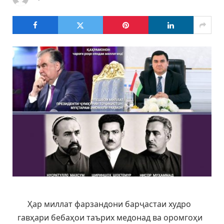
Ҳар миллат фарзандони барҷастаи худро
гавҳари бебаҳои таърих медонад ва оромгоҳи