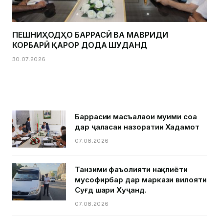
ПЕШНИҲОДҲО БАРРАСӢ ВА МАВРИДИ
КОРБАРӢ ҚАРОР ДОДА ШУДАНД
30.07.2026
Баррасии масъалаҳои муҳими соҳа
дар ҷаласаи назоратии Хадамот
07.08.2026
Танзими фаъолияти нақлиёти
мусофирбар дар маркази вилояти
Суғд шаҳри Хуҷанд.
07.08.2026