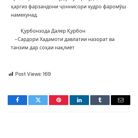
ҳаргиз фарзандони ҷоннисори худро фаромӯш
намекунад.
Қурбонзода Далер Қурбон
– Сардори Хадамоти давлатии назорат ва
танзим дар соҳаи нақлиёт
Post Views:
169
Facebook
Twitter
Pinterest
LinkedIn
Tumblr
Email