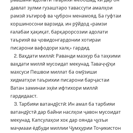
давлат зулми гузаштаро тавассути амалҳои
рамзӣ эътироф ва ҷуброн менамояд. Ба гуфтаи
коршиносони варзида, ин рӯйдод «рамзи
ғалабаи ҳақиқат, барқарорсозии адолати
таърихӣ ва ҷовидонгардонии хотираи
писарони вафодори халқ» гардид.
2. Ваҳдати миллӣ: Раванди мазкур ба таҳкими
ваҳдати миллӣ мусоидат мекунад. Таваҷҷӯҳи
махсуси Пешвои миллат ба омӯзиши
хидматҳои таърихии писарони барҷастаи
Ватан заминаи эҳёи ифтихори миллӣ
гардидааст.
3. Тарбияи ватандӯстӣ: Ин амал ба тарбияи
ватандӯстӣ дар байни наслҳои ҷавон мусоидат
мекунад. Капсулаҳои хок дар оянда ҷузъи
маҷмааи ёдбуди миллии Ҷумҳурии Тоҷикистон