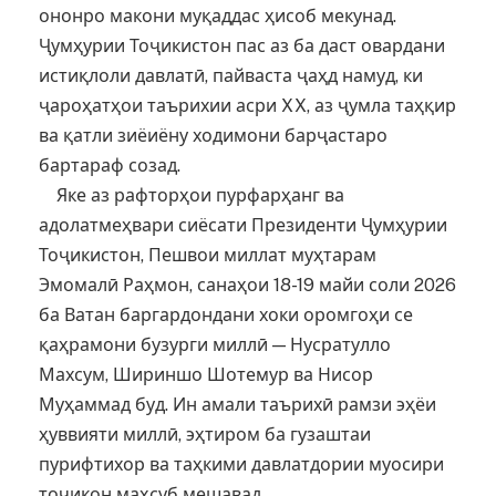
ононро макони муқаддас ҳисоб мекунад.
Ҷумҳурии Тоҷикистон пас аз ба даст овардани
истиқлоли давлатӣ, пайваста ҷаҳд намуд, ки
ҷароҳатҳои таърихии асри XX, аз ҷумла таҳқир
ва қатли зиёиёну ходимони барҷастаро
бартараф созад.
Яке аз рафторҳои пурфарҳанг ва
адолатмеҳвари сиёсати Президенти Ҷумҳурии
Тоҷикистон, Пешвои миллат муҳтарам
Эмомалӣ Раҳмон, санаҳои 18-19 майи соли 2026
ба Ватан баргардондани хоки оромгоҳи се
қаҳрамони бузурги миллӣ — Нусратулло
Махсум, Шириншо Шотемур ва Нисор
Муҳаммад буд. Ин амали таърихӣ рамзи эҳёи
ҳуввияти миллӣ, эҳтиром ба гузаштаи
пурифтихор ва таҳкими давлатдории муосири
тоҷикон маҳсуб мешавад.