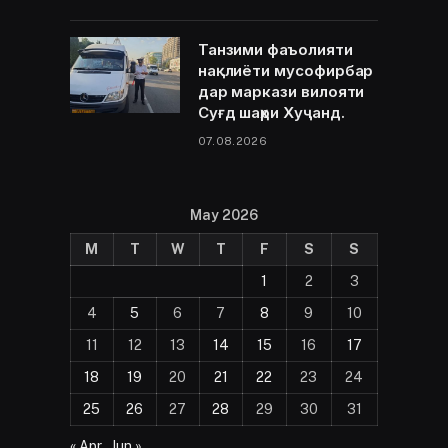
Танзими фаъолияти
нақлиёти мусофирбар
дар маркази вилояти
Суғд шаҳри Хуҷанд.
07.08.2026
May 2026
M
T
W
T
F
S
S
1
2
3
4
5
6
7
8
9
10
11
12
13
14
15
16
17
18
19
20
21
22
23
24
25
26
27
28
29
30
31
« Apr
Jun »