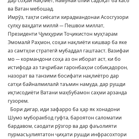
дар соҳаи нақлиёт, намунаи олии садоқат ба касб
ва Ватан мебошад.
Имрӯз, таҳти сиёсати хирадмандонаи Асосгузори
сулҳу ваҳдати миллӣ — Пешвои миллат,
Президенти Ҷумҳурии Тоҷикистон муҳтарам
Эмомалӣ Раҳмон, соҳаи нақлиёти кишвар ба яке
аз самтҳои стратегӣ мубаддал гаштааст. Вазифаи
мо — кормандони соҳа аз он иборат аст, ки бо
истифода аз таҷрибаи гаронбаҳои собиқадорон,
назорат ва танзими босифати нақлиётро дар
сатҳи байналмилалӣ таъмин намуда, дар рушди
иқтисодиёти Ватани маҳбубамон саҳми арзанда
гузорем.
Бори дигар, иди зафарро ба ҳар як хонадони
Шумо муборакбод гуфта, бароятон саломатии
бардавом, саодати рӯзгор ва дар фаъолияти
пурмасъулиятатон ҷиҳати рушди инфрасохтори