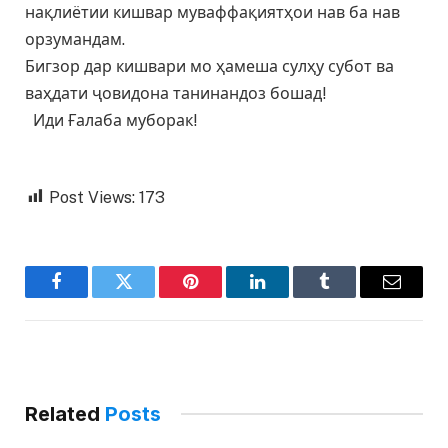
нақлиётии кишвар муваффақиятҳои нав ба нав
орзумандам.
Бигзор дар кишвари мо ҳамеша сулҳу субот ва
ваҳдати ҷовидона танинандоз бошад!
Иди Ғалаба муборак!
Post Views:
173
Facebook
Twitter
Pinterest
LinkedIn
Tumblr
Email
Related
Posts