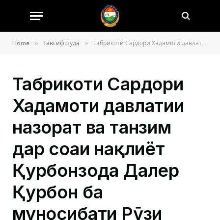
»
»
Home
Тавсифшуда
Табрикоти Сардори Хадамоти давлатии назорат ва танзим дар соҳаи нақлиёт Қурбонзода Далер Қурбон ба муносибати Рӯзи Ғалаба
Табрикоти Сардори
Хадамоти давлатии
назорат ва танзим
дар соҳаи нақлиёт
Қурбонзода Далер
Қурбон ба
муносибати Рӯзи