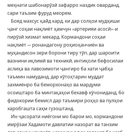
меҳнати шабонарӯзӣ зафарро наздик оварданд,
сари таъзим фуруд меорем.
Бояд махсус қайд кард, ки дар солҳои мудҳиши
ҷанг соҳаи нақлиёт ҳамчун «артерияи асосӣ»-и
пирӯзӣ хизмат мекард. Кормандони соҳаи
нақлиёт — ронандагону роҳиоҳанчиён ва
муҳандисон зери борони тиру тӯп, дар шароити
вазнини иқлимӣ ва техникӣ, интиқоли бефосилаи
аслиҳа ва лавозимоти ҷангиро ба хати ҷабҳа
таъмин намуданд, дар кӯтоҳтарин муддат
захмиёнро ба беморхонаҳо ва мардуми
осоиштаро ба минтақаҳои бехавф кӯчониданд, бо
фидокории бемисл дар таъмири роҳҳо ва пулҳои
харобгашта саҳм гузоштанд.
Ин ҷасорати ниёгони мо барои мо, кормандони
имрӯзаи Хадамоти давлатии назорат ва танзим