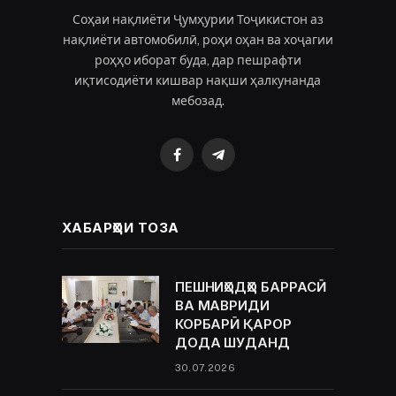
Соҳаи нақлиёти Ҷумҳурии Тоҷикистон аз
нақлиёти автомобилӣ, роҳи оҳан ва хоҷагии
роҳҳо иборат буда, дар пешрафти
иқтисодиёти кишвар нақши ҳалкунанда
мебозад.
Facebook
Telegram
ХАБАРҲОИ ТОЗА
ПЕШНИҲОДҲО БАРРАСӢ
ВА МАВРИДИ
КОРБАРӢ ҚАРОР
ДОДА ШУДАНД
30.07.2026