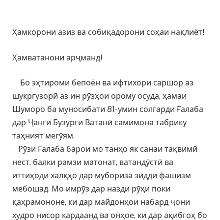
Ҳамкорони азиз ва собиқадорони соҳаи нақлиёт!
Ҳамватанони арҷманд!
Бо эҳтироми бепоён ва ифтихори саршор аз
шукргузорӣ аз ин рӯзҳои орому осуда, ҳамаи
Шуморо ба муносибати 81-умин солгарди Ғалаба
дар Ҷанги Бузурги Ватанӣ самимона табрику
таҳният мегӯям.
Рӯзи Ғалаба барои мо танҳо як санаи тақвимӣ
нест, балки рамзи матонат, ватандӯстӣ ва
иттиҳоди халқҳо дар мубориза зидди фашизм
мебошад. Мо имрӯз дар назди рӯҳи поки
қаҳрамононе, ки дар майдонҳои набард ҷони
худро нисор кардаанд ва онҳое, ки дар ақибгоҳ бо