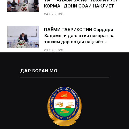
КОРМАНДОНИ СОҲАИ НАҚЛИЁТ
24.07.2026
ПАЁМИ ТАБРИКОТИИ Сардори
Хадамоти давлатии назорат ва
танзим дар соҳаи нақлиёт
Қурбонзода Д.Қ.ба муносибати
24.07.2026
Рӯзи кормандони соҳаи нақлиёт
ДАР БОРАИ МО