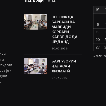
ХАБАРҲОИ ТОЗА
M
ПЕШНИҲОДҲО
БАРРАСӢ ВА
6
МАВРИДИ
КОРБАРӢ
13
ҚАРОР ДОДА
20
ШУДАНД
27
30.07.2026
рии
« Mar
M
ёти
БАРГУЗОРИИ
хоҷагии
ҶАЛАСАИ
ешрафти
ХИЗМАТӢ
ақши
27.07.2026
.
ram