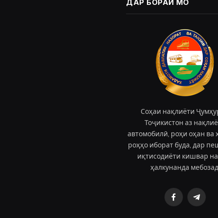
ДАР БОРАИ МО
Соҳаи нақлиёти Ҷумҳу
Тоҷикистон аз нақли
автомобилӣ, роҳи оҳан ва 
роҳҳо иборат буда, дар п
иқтисодиёти кишвар н
ҳалкунанда мебозад
Facebook
Teleg