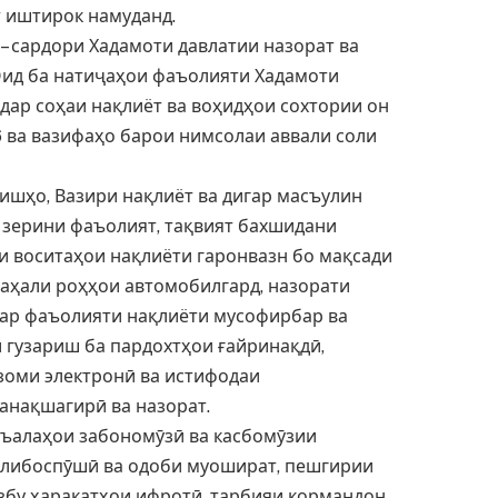
т иштирок намуданд.
 сардори Хадамоти давлатии назорат ва
Оид ба натиҷаҳои фаъолияти Хадамоти
 дар соҳаи нақлиёт ва воҳидҳои сохтории он
6 ва вазифаҳо барои нимсолаи аввали соли
ишҳо, Вазири нақлиёт ва дигар масъулин
 зерини фаъолият, тақвият бахшидани
и воситаҳои нақлиёти гаронвазн бо мақсади
ҳали роҳҳои автомобилгард, назорати
дар фаъолияти нақлиёти мусофирбар ва
 гузариш ба пардохтҳои ғайринақдӣ,
зоми электронӣ ва истифодаи
анақшагирӣ ва назорат.
ъалаҳои забономӯзӣ ва касбомӯзии
 либоспӯшӣ ва одоби муошират, пешгирии
бу ҳаракатҳои ифротӣ, тарбияи кормандон