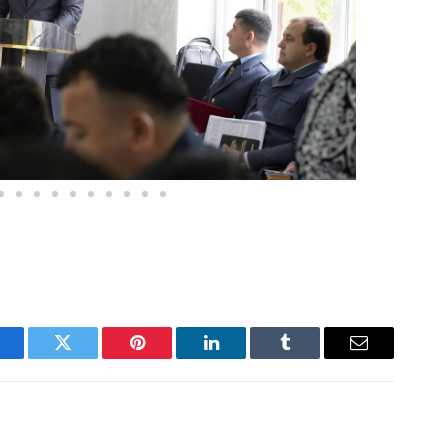
acebook
Twitter
Pinterest
LinkedIn
Tumblr
Email