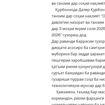
ва танзим дар соҳаи нақлиё
Қурбонзода Далер Қурбон –
танзим дар соҳаи нақлиёт “
давлатии назорат ва танзим
дар 3 моҳаи якуми соли 202
2026” гузориш дод.
Дар раванди баррасии гузор
диққати асосиро ба самтҳои
мубориза бар зидди ҳаракат
пешгирии харобшавии барма
қатъии риояи қонунгузорӣ 
суръат бахшидан ба раванди
гузариши пурраи соҳа ба ни
технологияҳои муосир дар б
Ҳамзамон, таъкид бар мас
кормандон, риояи фарҳанги
шомилшавии ҷавонон ба ҳиз