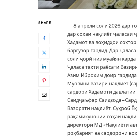
SHARE
8 апрели соли 2026 дар то
дар соҳаи нақлиёт ҷаласаи 
Хадамот ва воҳидҳои сохтор
баргузор гардид. Дар ҷалас
соли ҷорӣ низ муайян карда
Ҷаласа таҳти раёсати Вазир
Азим Иброҳим доир гардида,
Муовини вазири нақлиёт (са
сардори Хадамоти давлатии 
Саидҷаъфар Саидзода – Сар
Вазорати нақлиёт, Суҳроб Ё
рақамикунонии соҳаи нақлиё
директори МД «Нақлиёти ав
роҳбарият ва сардорони во