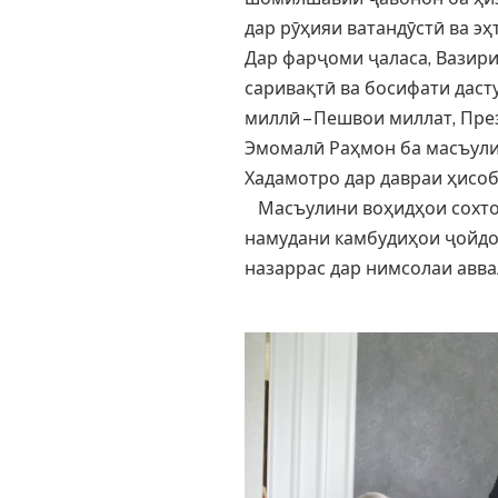
дар рӯҳияи ватандӯстӣ ва э
Дар фарҷоми ҷаласа, Вазир
саривақтӣ ва босифати даст
миллӣ – Пешвои миллат, Пр
Эмомалӣ Раҳмон ба масъули
Хадамотро дар давраи ҳисоб
Масъулини воҳидҳои сохтор
намудани камбудиҳои ҷойдо
назаррас дар нимсолаи авв