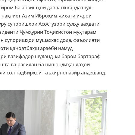
ҳтиром ба арзишҳои давлатӣ карда шуд.
и нақлиёт Азим Иброҳим ҷиҳати иҷрои
уру супоришҳои Асосгузори сулҳу ваҳдати
езиденти Ҷумҳурии Тоҷикистон муҳтарам
н супоришҳои мушаххас дода, фаъолияти
отӣ қаноатбахш арзёбӣ намуд.
ӣ вазифадор шуданд, ки барои бартараф
шта ва расидан ба нишондиҳандаҳои
али сол тадбирҳои таъхирнопазир андешанд.