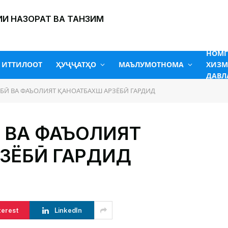
И НАЗОРАТ ВА ТАНЗИМ
НОМ
ИТТИЛООТ
ҲУҶҶАТҲО
МАЪЛУМОТНОМА
ХИЗМ
ДАВЛ
БӢ ВА ФАЪОЛИЯТ ҚАНОАТБАХШ АРЗЁБӢ ГАРДИД
 ВА ФАЪОЛИЯТ
ЗЁБӢ ГАРДИД
terest
LinkedIn