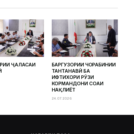
ОРИИ ҶАЛАСАИ
БАРГУЗОРИИ ЧОРАБИНИИ
Ӣ
ТАНТАНАВӢ БА
ИФТИХОРИ РӮЗИ
КОРМАНДОНИ СОҲАИ
НАҚЛИЁТ
24.07.2026