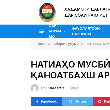
ХАДАМОТИ ДАВЛАТИ
ДАР СОҲАИ НАҚЛИЁТ
ДАР
ФАЪОЛИЯТҲОИ
БОРАИ
НАЗОРАТӢ
МО
»
»
Home
Ахбороти умуми
НАТИҶАҲО МУС
НАТИҶАҲО МУСБӢ
ҚАНОАТБАХШ АР
By
Transcontrol
08.04.2026
Facebook
Twitter
Pin