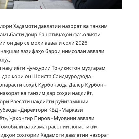
лори Хадамоти давлатии назорат ва танзим
ҷамъбастӣ доир ба натиҷаҳои фаъолияти
ии он дар се моҳи аввали соли 2026
а нақшаи вазифаҳо барои нимсолаи аввали
 шуд.
и нақлиёти Ҷумҳурии Тоҷикистон муҳтарам
 дар кори он Шоиста Саидмуродзода –
рпарасти соҳа), Қурбонзода Далер Қурбон –
назорат ва танзим дар соҳаи нақлиёт,
дори Раёсати нақлиёти рӯйизаминии
қубзода – Директори КВД «Маркази
т», Ҷаҳонгир Пиров – Муовини аввали
томобилӣ ва хизматрасонии логистикӣ»,
ҳидҳои сохтории Хадамоти давлатии назорат