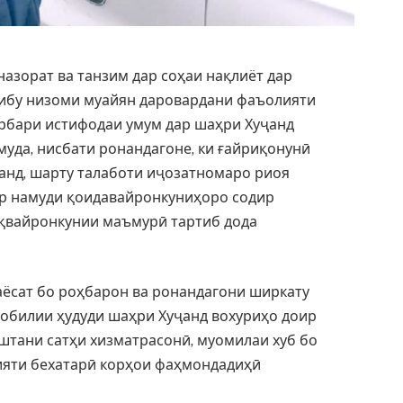
назорат ва танзим дар соҳаи нақлиёт дар
ртибу низоми муайян даровардани фаъолияти
рбари истифодаи умум дар шаҳри Хуҷанд
муда, нисбати ронандагоне, ки ғайриқонунӣ
анд, шарту талаботи иҷозатномаро риоя
ар намуди қоидавайронкуниҳоро содир
уқвайронкунии маъмурӣ тартиб дода
аёсат бо роҳбарон ва ронандагони ширкату
обилии ҳудуди шаҳри Хуҷанд вохуриҳо доир
штани сатҳи хизматрасонӣ, муомилаи хуб бо
яти бехатарӣ корҳои фаҳмондадиҳӣ