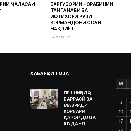
ОРИИ ҶАЛАСАИ
БАРГУЗОРИИ ЧОРАБИНИИ
Ӣ
ТАНТАНАВӢ БА
ИФТИХОРИ РӮЗИ
КОРМАНДОНИ СОҲАИ
НАҚЛИЁТ
24.07.2026
ХАБАРҲОИ ТОЗА
M
ПЕШНИҲОДҲО
БАРРАСӢ ВА
3
МАВРИДИ
КОРБАРӢ
10
ҚАРОР ДОДА
17
ШУДАНД
24