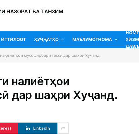
И НАЗОРАТ ВА ТАНЗИМ
НОМ
ИТТИЛООТ
ҲУҶҶАТҲО
МАЪЛУМОТНОМА
ХИЗМ
ДАВЛ
нақлиётҳои мусофирбари таксӣ дар шаҳри Хуҷанд.
и нақлиётҳои
ӣ дар шаҳри Хуҷанд.
terest
LinkedIn