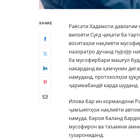
SHARE
Раёсати Хадамоти давлатии 
вилояти Суғд ҷиҳати ба та
воситаҳои нақлиёти мусофи
назоратро дучанд пурзӯр на
ба мусофирбари машғул буд
накарданд ва ҳамчунин диг
намуданд, протоколҳои ҳуқ
ҷаримабандӣ карда шуданд.
Илова бар ин кормандони Р
ҷамъиятҳои нақлиёти автом
намуда, барои баланд бардо
мусофирон ва таъмини амни
гузарониданд.