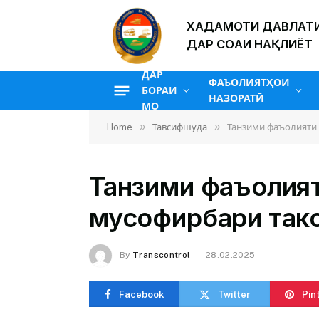
ХАДАМОТИ ДАВЛАТИ
ДАР СОҲАИ НАҚЛИЁТ
ДАР
ФАЪОЛИЯТҲОИ
БОРАИ
НАЗОРАТӢ
МО
»
»
Home
Тавсифшуда
Танзими фаъолияти 
Танзими фаъолият
мусофирбари такс
By
Transcontrol
28.02.2025
Facebook
Twitter
Pin