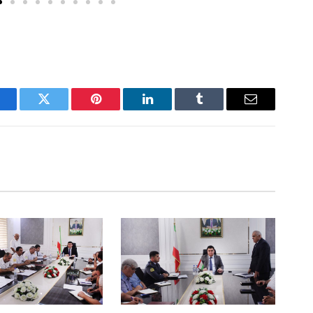
acebook
Twitter
Pinterest
LinkedIn
Tumblr
Email