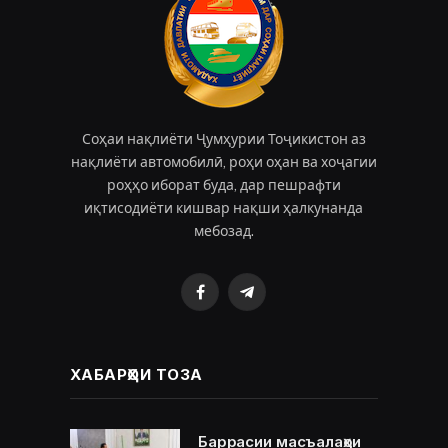
Соҳаи нақлиёти Ҷумҳурии Тоҷикистон аз
нақлиёти автомобилӣ, роҳи оҳан ва хоҷагии
роҳҳо иборат буда, дар пешрафти
иқтисодиёти кишвар нақши ҳалкунанда
мебозад.
Facebook
Telegram
ХАБАРҲОИ ТОЗА
Баррасии масъалаҳои