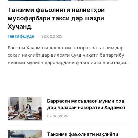
Танзими фаъолияти нақлиётҳои
мусофирбари таксӣ дар шаҳри
Хуҷанд.
Тавсифшуда
28.02.2025
Раёсати Хадамоти давлатии назорат ва танзим дар
соҳаи нақлиёт дар вилояти Суғд ҷиҳати ба тартибу
низоми муайян даровардани фаъолияти воситаҳои…
Баррасии масъалаҳои муҳими соҳа
дар ҷаласаи назоратии Хадамот
07.08.2026
Танзими фаъолияти нақлиёти