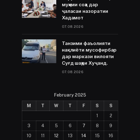
муҳими соҳа дар
ҷаласаи назоратии
Хадамот
07.08.2026
Танзими фаъолияти
нақлиёти мусофирбар
дар маркази вилояти
Суғд шаҳри Хуҷанд.
07.08.2026
February 2025
M
T
W
T
F
S
S
1
2
3
4
5
6
7
8
9
10
11
12
13
14
15
16