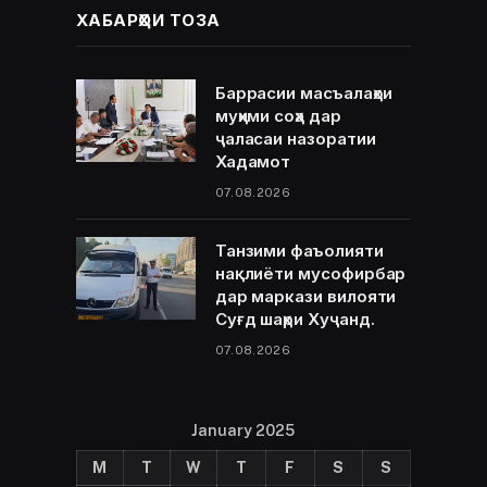
ХАБАРҲОИ ТОЗА
Баррасии масъалаҳои
муҳими соҳа дар
ҷаласаи назоратии
Хадамот
07.08.2026
Танзими фаъолияти
нақлиёти мусофирбар
дар маркази вилояти
Суғд шаҳри Хуҷанд.
07.08.2026
January 2025
M
T
W
T
F
S
S