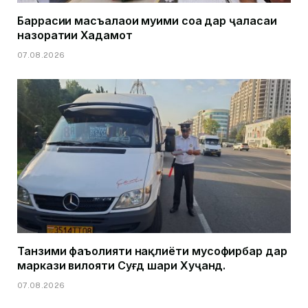
Баррасии масъалаҳои муҳими соҳа дар ҷаласаи
назоратии Хадамот
07.08.2026
Танзими фаъолияти нақлиёти мусофирбар дар
маркази вилояти Суғд шаҳри Хуҷанд.
07.08.2026