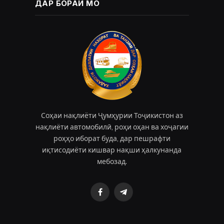
ДАР БОРАИ МО
Соҳаи нақлиёти Ҷумҳурии Тоҷикистон аз
нақлиёти автомобилӣ, роҳи оҳан ва хоҷагии
роҳҳо иборат буда, дар пешрафти
иқтисодиёти кишвар нақши ҳалкунанда
мебозад.
Facebook
Telegram