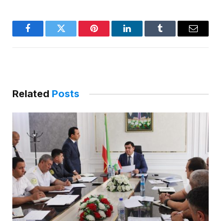
Facebook
Twitter
Pinterest
LinkedIn
Tumblr
Email
Related
Posts