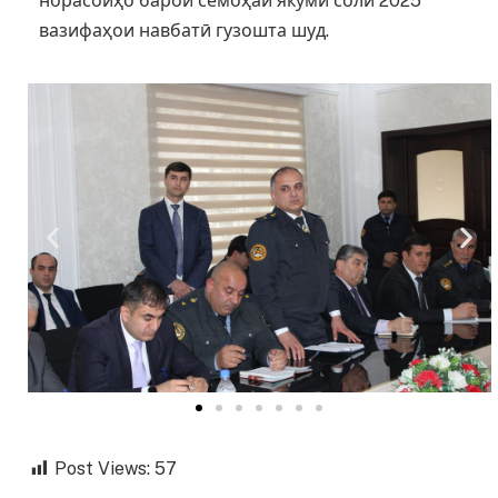
норасоиҳо барои семоҳаи якуми соли 2025
вазифаҳои навбатӣ гузошта шуд.
Post Views:
57