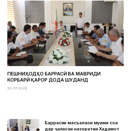
ПЕШНИҲОДҲО БАРРАСӢ ВА МАВРИДИ
КОРБАРӢ ҚАРОР ДОДА ШУДАНД
30.07.2026
Баррасии масъалаҳои муҳими соҳа
дар ҷаласаи назоратии Хадамот