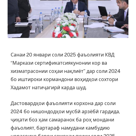
Санаи 20 январи соли 2025 фаъолияти КВД
“Маркази сертификатсиякунонии кор ва
хизматрасонии соҳаи нақлиёт” дар соли 2024
бо иштироки кормандони воҳидҳои сохтори
Хадамот натиҷагирӣ карда шуд.
Дастовардҳои фаъолияти корхона дар соли
2024 бо нишондодҳои мусбӣ арзёбӣ гардида,
ҷиҳати боз ҳам самаранок ба роҳ мондани
фаъолият, бартараф намудани камбудию