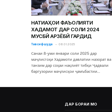
НАТИҶАҲОИ ФАЪОЛИЯТИ
ХАДАМОТ ДАР СОЛИ 2024
МУСБӢ АРЗЁБӢ ГАРДИД
Тавсифшуда
08.01.2025
Санаи 8-уми январи соли 2025 дар
маҷлисгоҳи Хадамоти давлатии назорат ва
танзим дар соҳаи нақлиёт тибқи Ҷадвали
баргузории маҷлисҳои ҷамъбастии…
ДАР БОРАИ МО