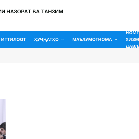
И НАЗОРАТ ВА ТАНЗИМ
НОМ
ИТТИЛООТ
ҲУҶҶАТҲО
МАЪЛУМОТНОМА
ХИЗМ
ДАВЛ