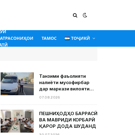
ГӮИ
АТРАСОНИҲОИ
ТАМОС
ТОҶИКӢ
АТӢ
Танзими фаъолияти
нақлиёти мусофирбар
дар маркази вилояти
Суғд шаҳри Хуҷанд.
07.08.2026
ПЕШНИҲОДҲО БАРРАСӢ
ВА МАВРИДИ КОРБАРӢ
ҚАРОР ДОДА ШУДАНД
30.07.2026