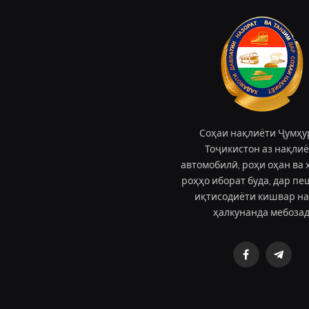
Соҳаи нақлиёти Ҷумҳу
Тоҷикистон аз нақли
автомобилӣ, роҳи оҳан ва 
роҳҳо иборат буда, дар п
иқтисодиёти кишвар н
ҳалкунанда мебозад
Facebook
Teleg