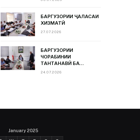
БАРГУЗОРИИ ҶАЛАСАИ
ХИЗМАТӢ
27.07.2026
БАРГУЗОРИИ
ЧОРАБИНИИ
ТАНТАНАВӢ БА
ИФТИХОРИ РӮЗИ
24.07.2026
КОРМАНДОНИ СОҲАИ
НАҚЛИЁТ
January 2025