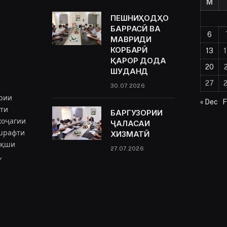
M
ПЕШНИҲОДҲО
БАРРАСӢ ВА
6
МАВРИДИ
КОРБАРӢ
13
ҚАРОР ДОДА
20
ШУДАНД
27
30.07.2026
рии
« Dec
F
ёти
БАРГУЗОРИИ
хоҷагии
ҶАЛАСАИ
ешрафти
ХИЗМАТӢ
ақши
27.07.2026
.
ram