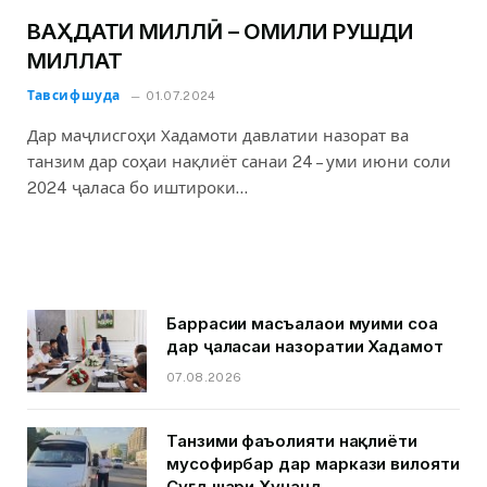
ВАҲДАТИ МИЛЛӢ – ОМИЛИ РУШДИ
МИЛЛАТ
Тавсифшуда
01.07.2024
Дар маҷлисгоҳи Хадамоти давлатии назорат ва
танзим дар соҳаи нақлиёт санаи 24 – уми июни соли
2024 ҷаласа бо иштироки…
Баррасии масъалаҳои муҳими соҳа
дар ҷаласаи назоратии Хадамот
07.08.2026
Танзими фаъолияти нақлиёти
мусофирбар дар маркази вилояти
Суғд шаҳри Хуҷанд.