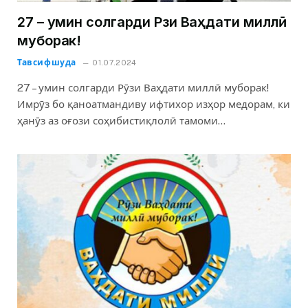
27 – умин солгарди Рӯзи Ваҳдати миллӣ
муборак!
Тавсифшуда
01.07.2024
27 – умин солгарди Рӯзи Ваҳдати миллӣ муборак!
Имрӯз бо қаноатмандиву ифтихор изҳор медорам, ки
ҳанӯз аз оғози соҳибистиқлолӣ тамоми…