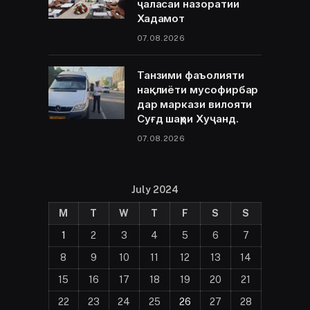
ҷаласаи назоратии
Хадамот
07.08.2026
Танзими фаъолияти
нақлиёти мусофирбар
дар маркази вилояти
Суғд шаҳри Хуҷанд.
07.08.2026
July 2024
M
T
W
T
F
S
S
1
2
3
4
5
6
7
8
9
10
11
12
13
14
15
16
17
18
19
20
21
22
23
24
25
26
27
28