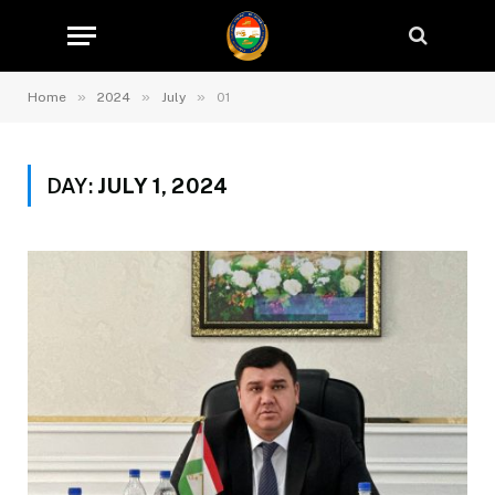
»
»
»
Home
2024
July
01
DAY:
JULY 1, 2024