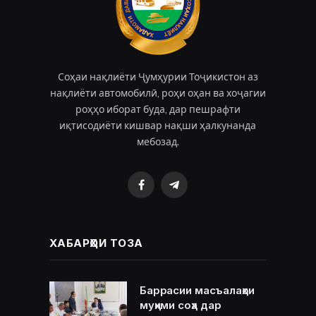
Соҳаи нақлиёти Ҷумҳурии Тоҷикистон аз
нақлиёти автомобилӣ, роҳи оҳан ва хоҷагии
роҳҳо иборат буда, дар пешрафти
иқтисодиёти кишвар нақши ҳалкунанда
мебозад.
Facebook
Telegram
ХАБАРҲОИ ТОЗА
Баррасии масъалаҳои
муҳими соҳа дар