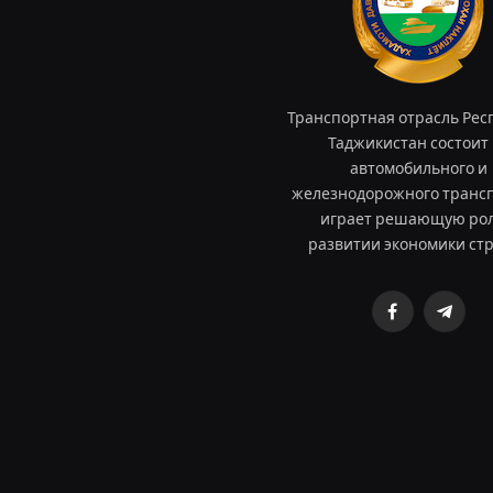
Транспортная отрасль Рес
Таджикистан состоит 
автомобильного и
железнодорожного трансп
играет решающую рол
развитии экономики ст
Facebook
Teleg