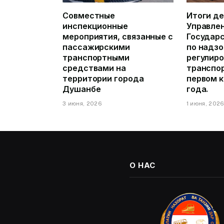
Совместные
Итоги д
инспекционные
Управле
мероприятия, связанные с
Государ
пассажирскими
по надзо
транспортными
регулиро
средствами на
транспор
территории города
первом 
Душанбе
года.
3 июня, 2026
1 июня, 202
О НАС