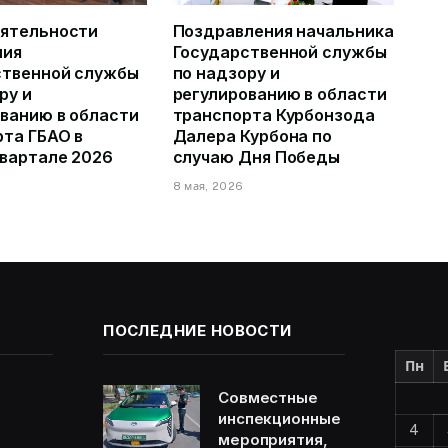
еятельности
Поздравления начальника
ния
Государственной службы
ственной службы
по надзору и
ру и
регулированию в области
ванию в области
транспорта Курбонзода
та ГБАО в
Далера Курбона по
квартале 2026
случаю Дня Победы
8 мая, 2026
6
ПОСЛЕДНИЕ НОВОСТИ
Пн
Совместные
инспекционные
4
мероприятия,