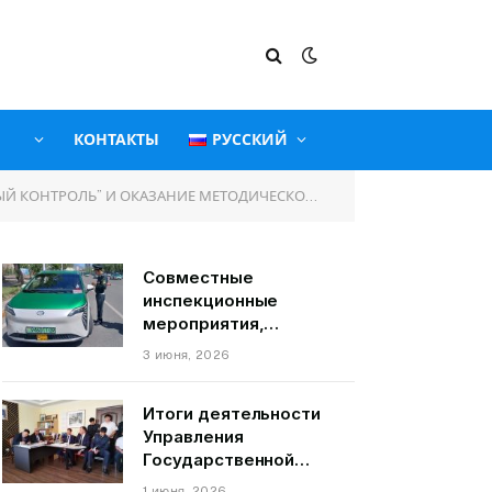
КОНТАКТЫ
РУССКИЙ
ТРОЛЬ” И ОКАЗАНИЕ МЕТОДИЧЕСКОЙ ПОМОЩИ
Совместные
инспекционные
мероприятия,
связанные с
3 июня, 2026
пассажирскими
транспортными
Итоги деятельности
средствами на
Управления
территории города
Государственной
Душанбе
службы по надзору и
1 июня, 2026