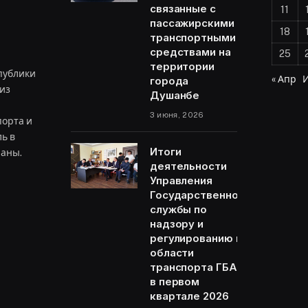
связанные с
11
пассажирскими
18
транспортными
средствами на
25
территории
публики
« Апр
города
из
Душанбе
3 июня, 2026
орта и
ь в
Итоги
раны.
деятельности
Управления
Государственной
ram
службы по
надзору и
регулированию в
области
транспорта ГБАО
в первом
квартале 2026