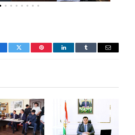
acebook
Twitter
Pinterest
LinkedIn
Tumblr
Email