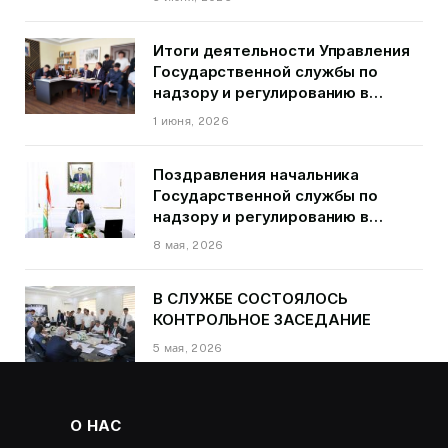
города Душанбе
Итоги деятельности Управления
Государственной службы по
надзору и регулированию в
области транспорта ГБАО в
1 июня, 2026
первом квартале 2026 года.
Поздравления начальника
Государственной службы по
надзору и регулированию в
области транспорта Курбонзода
8 мая, 2026
Далера Курбона по случаю Дня
Победы
В СЛУЖБЕ СОСТОЯЛОСЬ
КОНТРОЛЬНОЕ ЗАСЕДАНИЕ
5 мая, 2026
О НАС