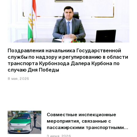
Поздравления начальника Государственной
службы по надзору и регулированию в области
транспорта Курбонзода Далера Курбона по
случаю Дня Победы
8 мая, 2026
Совместные инспекционные
мероприятия, связанные с
пассажирскими транспортными
средствами на территории
3 июня, 2026