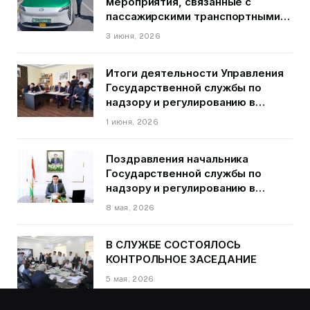
мероприятия, связанные с
пассажирскими транспортными
средствами на территории
3 июня, 2026
города Душанбе
Итоги деятельности Управления
Государственной службы по
надзору и регулированию в
области транспорта ГБАО в
1 июня, 2026
первом квартале 2026 года.
Поздравления начальника
Государственной службы по
надзору и регулированию в
области транспорта Курбонзода
8 мая, 2026
Далера Курбона по случаю Дня
Победы
В СЛУЖБЕ СОСТОЯЛОСЬ
КОНТРОЛЬНОЕ ЗАСЕДАНИЕ
5 мая, 2026