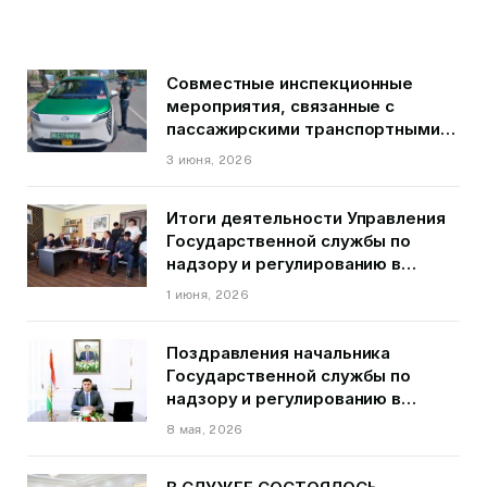
Совместные инспекционные
мероприятия, связанные с
пассажирскими транспортными
средствами на территории
3 июня, 2026
города Душанбе
Итоги деятельности Управления
Государственной службы по
надзору и регулированию в
области транспорта ГБАО в
1 июня, 2026
первом квартале 2026 года.
Поздравления начальника
Государственной службы по
надзору и регулированию в
области транспорта Курбонзода
8 мая, 2026
Далера Курбона по случаю Дня
Победы