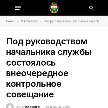
»
»
Home
Избранное
Под руководством начальника службы состоялось внеочередное контрольное совещание
Под руководством
начальника службы
состоялось
внеочередное
контрольное
совещание
By
Transcontrol
28 января, 2026