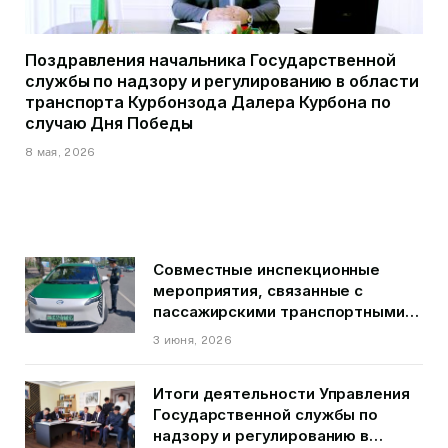
Поздравления начальника Государственной
службы по надзору и регулированию в области
транспорта Курбонзода Далера Курбона по
случаю Дня Победы
8 мая, 2026
Совместные инспекционные
мероприятия, связанные с
пассажирскими транспортными
средствами на территории
3 июня, 2026
города Душанбе
Итоги деятельности Управления
Государственной службы по
надзору и регулированию в