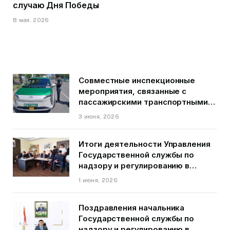
случаю Дня Победы
8 мая, 2026
Совместные инспекционные
мероприятия, связанные с
пассажирскими транспортными
средствами на территории
3 июня, 2026
города Душанбе
Итоги деятельности Управления
Государственной службы по
надзору и регулированию в
области транспорта ГБАО в
1 июня, 2026
первом квартале 2026 года.
Поздравления начальника
Государственной службы по
надзору и регулированию в