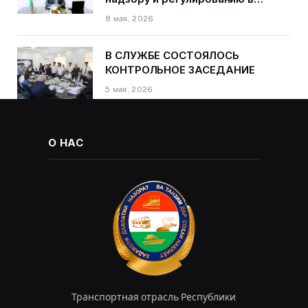
области транспорта Курбонзода
8 мая, 2026
Далера Курбона по случаю Дня
Победы
В СЛУЖБЕ СОСТОЯЛОСЬ
КОНТРОЛЬНОЕ ЗАСЕДАНИЕ
5 мая, 2026
О НАС
Транспортная отрасль Республики