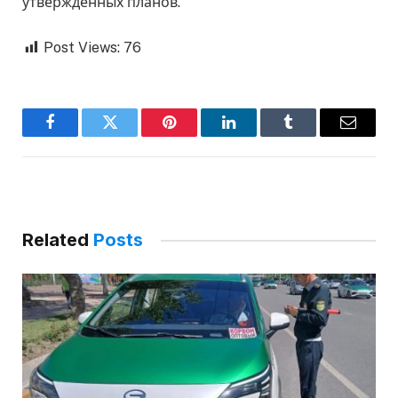
утвержденных планов.
Post Views:
76
Facebook
Twitter
Pinterest
LinkedIn
Tumblr
Email
Related
Posts