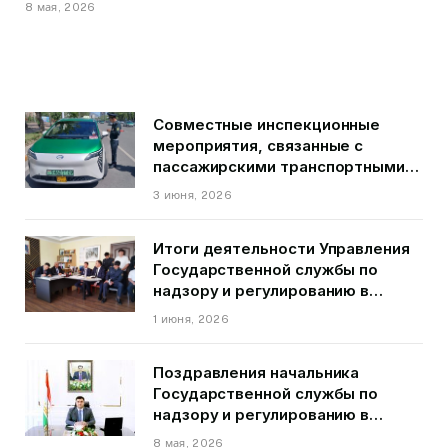
8 мая, 2026
Совместные инспекционные
мероприятия, связанные с
пассажирскими транспортными
средствами на территории
3 июня, 2026
города Душанбе
Итоги деятельности Управления
Государственной службы по
надзору и регулированию в
области транспорта ГБАО в
1 июня, 2026
первом квартале 2026 года.
Поздравления начальника
Государственной службы по
надзору и регулированию в
области транспорта Курбонзода
8 мая, 2026