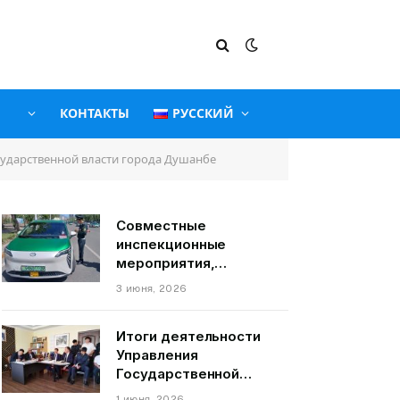
КОНТАКТЫ
РУССКИЙ
осударственной власти города Душанбе
Совместные
инспекционные
мероприятия,
связанные с
3 июня, 2026
пассажирскими
транспортными
Итоги деятельности
средствами на
Управления
территории города
Государственной
Душанбе
службы по надзору и
1 июня, 2026