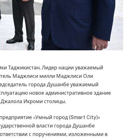
ики Таджикистан, Лидер нации уважаемый
атель Маджлиси милли Маджлиси Оли
редседатель города Душанбе уважаемый
ксплуатацию новое административное здание
е Джалола Икроми столицы.
предприятие «Умный город (Smart City)»
сударственной власти города Душанбе
оответствии с поручениями, изложенными в