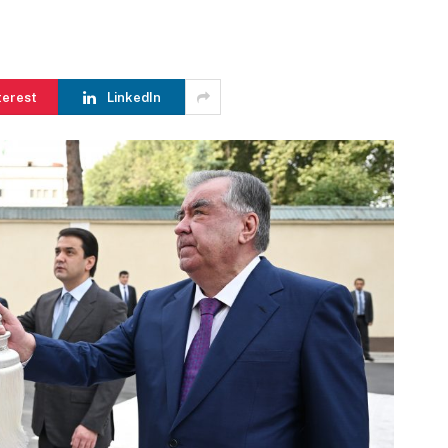
terest
LinkedIn