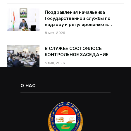
первом квартале 2026 года.
Поздравления начальника
Государственной службы по
надзору и регулированию в
области транспорта Курбонзода
8 мая, 2026
Далера Курбона по случаю Дня
Победы
В СЛУЖБЕ СОСТОЯЛОСЬ
КОНТРОЛЬНОЕ ЗАСЕДАНИЕ
5 мая, 2026
О НАС