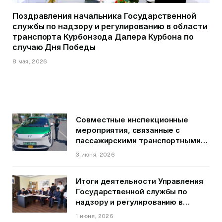
Поздравления начальника Государственной
службы по надзору и регулированию в области
транспорта Курбонзода Далера Курбона по
случаю Дня Победы
8 мая, 2026
Совместные инспекционные
мероприятия, связанные с
пассажирскими транспортными
средствами на территории
3 июня, 2026
города Душанбе
Итоги деятельности Управления
Государственной службы по
надзору и регулированию в
области транспорта ГБАО в
1 июня, 2026